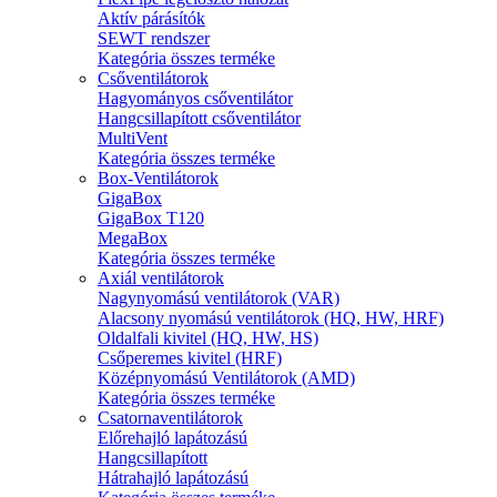
Aktív párásítók
SEWT rendszer
Kategória összes terméke
Csőventilátorok
Hagyományos csőventilátor
Hangcsillapított csőventilátor
MultiVent
Kategória összes terméke
Box-Ventilátorok
GigaBox
GigaBox T120
MegaBox
Kategória összes terméke
Axiál ventilátorok
Nagynyomású ventilátorok (VAR)
Alacsony nyomású ventilátorok (HQ, HW, HRF)
Oldalfali kivitel (HQ, HW, HS)
Csőperemes kivitel (HRF)
Középnyomású Ventilátorok (AMD)
Kategória összes terméke
Csatornaventilátorok
Előrehajló lapátozású
Hangcsillapított
Hátrahajló lapátozású