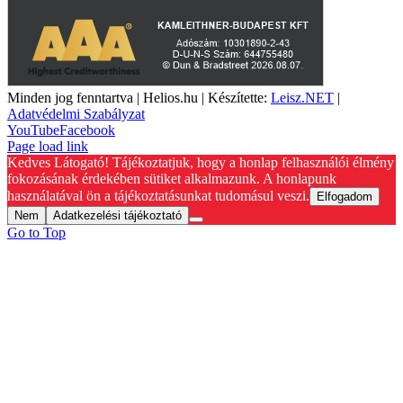
Minden jog fenntartva | Helios.hu | Készítette:
Leisz.NET
|
Adatvédelmi Szabályzat
YouTube
Facebook
Page load link
Kedves Látogató! Tájékoztatjuk, hogy a honlap felhasználói élmény
fokozásának érdekében sütiket alkalmazunk. A honlapunk
használatával ön a tájékoztatásunkat tudomásul veszi.
Elfogadom
Nem
Adatkezelési tájékoztató
Go to Top