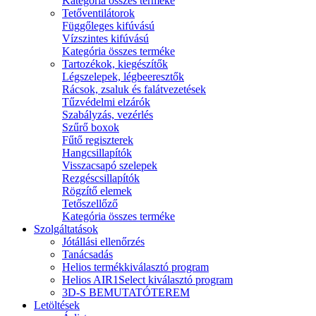
Kategória összes terméke
Tetőventilátorok
Függőleges kifúvású
Vízszintes kifúvású
Kategória összes terméke
Tartozékok, kiegészítők
Légszelepek, légbeeresztők
Rácsok, zsaluk és falátvezetések
Tűzvédelmi elzárók
Szabályzás, vezérlés
Szűrő boxok
Fűtő regiszterek
Hangcsillapítók
Visszacsapó szelepek
Rezgéscsillapítók
Rögzítő elemek
Tetőszellőző
Kategória összes terméke
Szolgáltatások
Jótállási ellenőrzés
Tanácsadás
Helios termékkiválasztó program
Helios AIR1Select kiválasztó program
3D-S BEMUTATÓTEREM
Letöltések