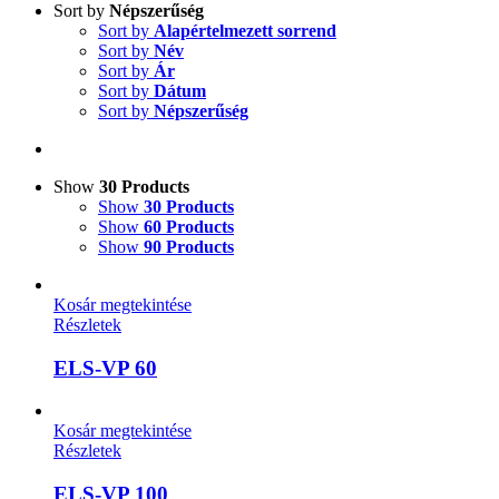
Sort by
Népszerűség
Sort by
Alapértelmezett sorrend
Sort by
Név
Sort by
Ár
Sort by
Dátum
Sort by
Népszerűség
Show
30 Products
Show
30 Products
Show
60 Products
Show
90 Products
Kosár megtekintése
Részletek
ELS-VP 60
Kosár megtekintése
Részletek
ELS-VP 100