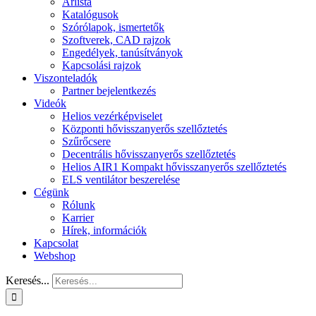
Árlista
Katalógusok
Szórólapok, ismertetők
Szoftverek, CAD rajzok
Engedélyek, tanúsítványok
Kapcsolási rajzok
Viszonteladók
Partner bejelentkezés
Videók
Helios vezérképviselet
Központi hővisszanyerős szellőztetés
Szűrőcsere
Decentrális hővisszanyerős szellőztetés
Helios AIR1 Kompakt hővisszanyerős szellőztetés
ELS ventilátor beszerelése
Cégünk
Rólunk
Karrier
Hírek, információk
Kapcsolat
Webshop
Keresés...