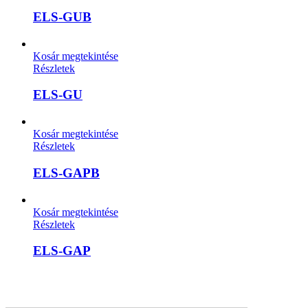
ELS-GUB
Kosár megtekintése
Részletek
ELS-GU
Kosár megtekintése
Részletek
ELS-GAPB
Kosár megtekintése
Részletek
ELS-GAP
A weboldalon szereplő képek illusztrációk, a termékek azoktól
eltérhetnek. A műszaki adatok változásának jogát fenntartjuk.