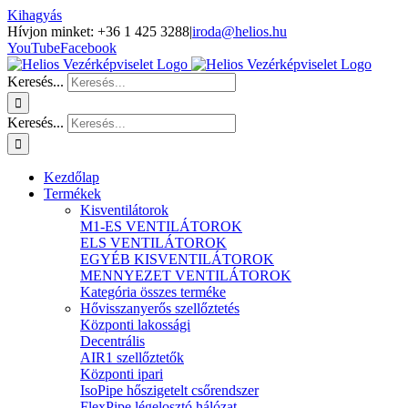
Kihagyás
Hívjon minket: +36 1 425 3288
|
iroda@helios.hu
YouTube
Facebook
Keresés...
Keresés...
Kezdőlap
Termékek
Kisventilátorok
M1-ES VENTILÁTOROK
ELS VENTILÁTOROK
EGYÉB KISVENTILÁTOROK
MENNYEZET VENTILÁTOROK
Kategória összes terméke
Hővisszanyerős szellőztetés
Központi lakossági
Decentrális
AIR1 szellőztetők
Központi ipari
IsoPipe hőszigetelt csőrendszer
FlexPipe légelosztó hálózat