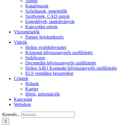
Árlista
Katalógusok
Szórólapok, ismertetők
Szoftverek, CAD rajzok
Engedélyek, tanúsítványok
Kapcsolási rajzok
Viszonteladók
Partner bejelentkezés
Videók
Helios vezérképviselet
Központi hővisszanyerős szellőztetés
Szűrőcsere
Decentrális hővisszanyerős szellőztetés
Helios AIR1 Kompakt hővisszanyerős szellőztetés
ELS ventilátor beszerelése
Cégünk
Rólunk
Karrier
Hírek, információk
Kapcsolat
Webshop
Keresés...