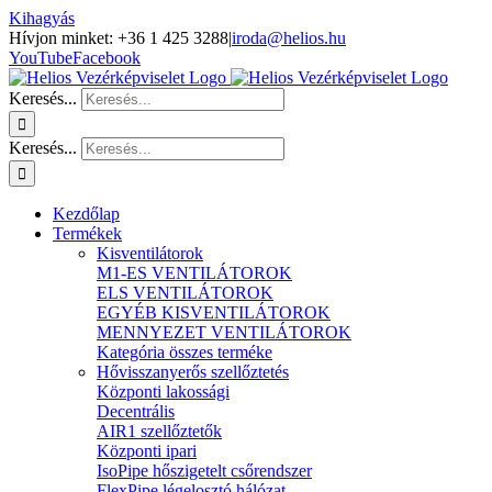
Kihagyás
Hívjon minket: +36 1 425 3288
|
iroda@helios.hu
YouTube
Facebook
Keresés...
Keresés...
Kezdőlap
Termékek
Kisventilátorok
M1-ES VENTILÁTOROK
ELS VENTILÁTOROK
EGYÉB KISVENTILÁTOROK
MENNYEZET VENTILÁTOROK
Kategória összes terméke
Hővisszanyerős szellőztetés
Központi lakossági
Decentrális
AIR1 szellőztetők
Központi ipari
IsoPipe hőszigetelt csőrendszer
FlexPipe légelosztó hálózat