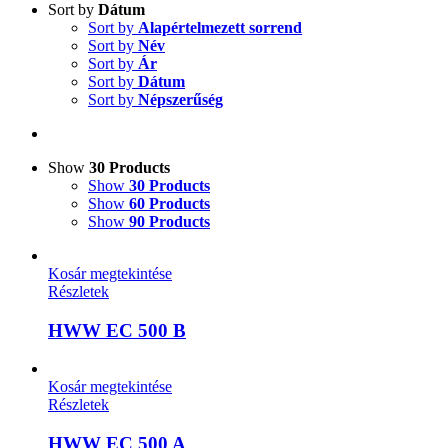
Sort by
Dátum
Sort by
Alapértelmezett sorrend
Sort by
Név
Sort by
Ár
Sort by
Dátum
Sort by
Népszerűség
Show
30 Products
Show
30 Products
Show
60 Products
Show
90 Products
Kosár megtekintése
Részletek
HWW EC 500 B
Kosár megtekintése
Részletek
HWW EC 500 A