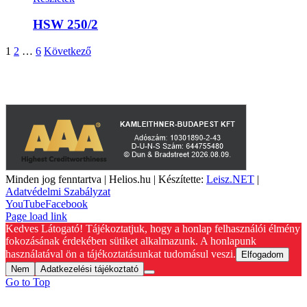
HSW 250/2
1
2
…
6
Következő
A weboldalon szereplő képek illusztrációk, a termékek azoktól
eltérhetnek. A műszaki adatok változásának jogát fenntartjuk.
Minden jog fenntartva | Helios.hu | Készítette:
Leisz.NET
|
Adatvédelmi Szabályzat
YouTube
Facebook
Page load link
Kedves Látogató! Tájékoztatjuk, hogy a honlap felhasználói élmény
fokozásának érdekében sütiket alkalmazunk. A honlapunk
használatával ön a tájékoztatásunkat tudomásul veszi.
Elfogadom
Nem
Adatkezelési tájékoztató
Go to Top