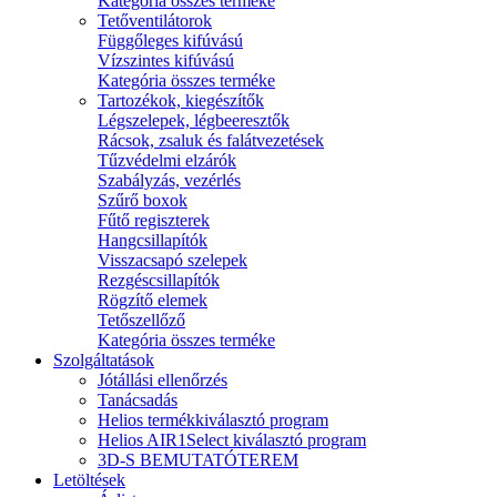
Kategória összes terméke
Tetőventilátorok
Függőleges kifúvású
Vízszintes kifúvású
Kategória összes terméke
Tartozékok, kiegészítők
Légszelepek, légbeeresztők
Rácsok, zsaluk és falátvezetések
Tűzvédelmi elzárók
Szabályzás, vezérlés
Szűrő boxok
Fűtő regiszterek
Hangcsillapítók
Visszacsapó szelepek
Rezgéscsillapítók
Rögzítő elemek
Tetőszellőző
Kategória összes terméke
Szolgáltatások
Jótállási ellenőrzés
Tanácsadás
Helios termékkiválasztó program
Helios AIR1Select kiválasztó program
3D-S BEMUTATÓTEREM
Letöltések