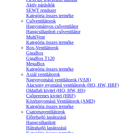
Aktív párásítók
SEWT rendszer
Kategória összes terméke
Csőventilátorok
Hagyományos csőventilátor
Hangcsillapított csőventilátor
MultiVent
Kategória összes terméke
Box-Ventilátorok
GigaBox
GigaBox T120
MegaBox
Kategória összes terméke
Axiál ventilátorok
Nagynyomású ventilátorok (VAR)
Alacsony nyomású ventilátorok (HQ, HW, HRF)
Oldalfali kivitel (HQ, HW, HS)
Csőperemes kivitel (HRF)
Középnyomású Ventilátorok (AMD)
Kategória összes terméke
Csatornaventilátorok
Előrehajló lapátozású
Hangcsillapított
Hátrahajló lapátozású