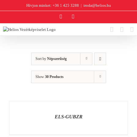
Kihagyás
Hívjon minket: +36 1 425 3288
|
iroda@helios.hu
YouTube
Facebook
Sort by
Népszerűség
Show
30 Products
RÉSZLETEK
ELS-GUBZR