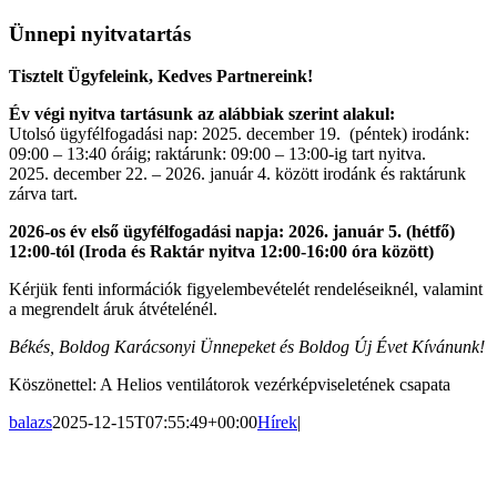
Larger
Image
Ünnepi nyitvatartás
Tisztelt Ügyfeleink, Kedves Partnereink!
Év végi nyitva tartásunk az alábbiak szerint alakul:
Utolsó ügyfélfogadási nap: 2025. december 19. (péntek) irodánk:
09:00 – 13:40 óráig; raktárunk: 09:00 – 13:00-ig tart nyitva.
2025. december 22. – 2026. január 4. között irodánk és raktárunk
zárva tart.
2026-os év első ügyfélfogadási napja: 2026. január 5. (hétfő)
12:00-tól (Iroda és Raktár nyitva 12:00-16:00 óra között)
Kérjük fenti információk figyelembevételét rendeléseiknél, valamint
a megrendelt áruk átvételénél.
Békés, Boldog Karácsonyi Ünnepeket és Boldog Új Évet Kívánunk!
Köszönettel: A Helios ventilátorok vezérképviseletének csapata
balazs
2025-12-15T07:55:49+00:00
Hírek
|
A weboldalon szereplő képek illusztrációk, a termékek azoktól
eltérhetnek. A műszaki adatok változásának jogát fenntartjuk.