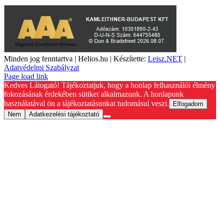
Minden jog fenntartva | Helios.hu | Készítette:
Leisz.NET
|
Adatvédelmi Szabályzat
YouTube
Facebook
Page load link
Kedves Látogató! Tájékoztatjuk, hogy a honlap felhasználói élmény
fokozásának érdekében sütiket alkalmazunk. A honlapunk
használatával ön a tájékoztatásunkat tudomásul veszi.
Elfogadom
Nem
Adatkezelési tájékoztató
Go
to
Top