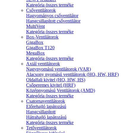
Kategória összes terméke
Csőventilátorok
Hagyományos csőventilátor
Hangcsillapított csőventilátor
MultiVent
Kategória összes terméke
Box-Ventilátorok
GigaBox
GigaBox T120
MegaBox
Kategória összes terméke
Axiál ventilátorok
Nagynyomású ventilátorok (VAR)
Alacsony nyomású ventilátorok (HQ, HW, HRF)
Oldalfali kivitel (HQ, HW, HS)
Csőperemes kivitel (HRF)
Középnyomású Ventilátorok (AMD)
Kategória összes terméke
Csatornaventilátorok
Előrehajló lapátozású
Hangcsillapított
Hátrahajló lapátozású
Kategória összes terméke
Tetőventilátorok