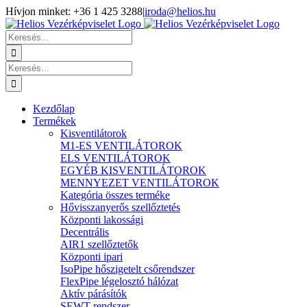
Kihagyás
Hívjon minket: +36 1 425 3288
|
iroda@helios.hu
YouTube
Facebook
Keresés...
Keresés...
Kezdőlap
Termékek
Kisventilátorok
M1-ES VENTILÁTOROK
ELS VENTILÁTOROK
EGYÉB KISVENTILÁTOROK
MENNYEZET VENTILÁTOROK
Kategória összes terméke
Hővisszanyerős szellőztetés
Központi lakossági
Decentrális
AIR1 szellőztetők
Központi ipari
IsoPipe hőszigetelt csőrendszer
FlexPipe légelosztó hálózat
Aktív párásítók
SEWT rendszer