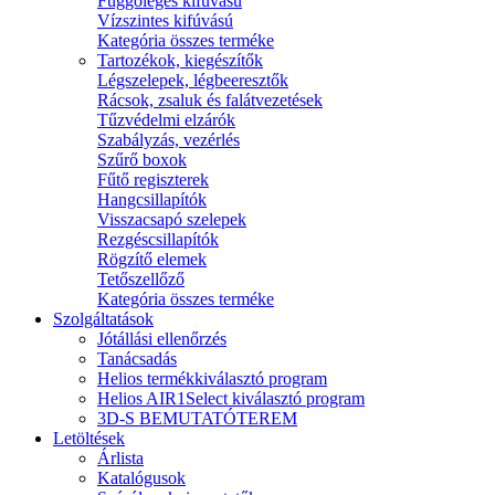
Függőleges kifúvású
Vízszintes kifúvású
Kategória összes terméke
Tartozékok, kiegészítők
Légszelepek, légbeeresztők
Rácsok, zsaluk és falátvezetések
Tűzvédelmi elzárók
Szabályzás, vezérlés
Szűrő boxok
Fűtő regiszterek
Hangcsillapítók
Visszacsapó szelepek
Rezgéscsillapítók
Rögzítő elemek
Tetőszellőző
Kategória összes terméke
Szolgáltatások
Jótállási ellenőrzés
Tanácsadás
Helios termékkiválasztó program
Helios AIR1Select kiválasztó program
3D-S BEMUTATÓTEREM
Letöltések
Árlista
Katalógusok