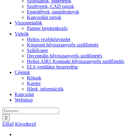
Szórólapok, ismertetők
Szoftverek, CAD rajzok
Engedélyek, tanúsítványok
Kapcsolási rajzok
Viszonteladók
Partner bejelentkezés
Videók
Helios vezérképviselet
Központi hővisszanyerős szellőztetés
Szűrőcsere
Decentrális hővisszanyerős szellőztetés
Helios AIR1 Kompakt hővisszanyerős szellőztetés
ELS ventilátor beszerelése
Cégünk
Rólunk
Karrier
Hírek, információk
Kapcsolat
Webshop
Keresés...
Előző
Következő
View