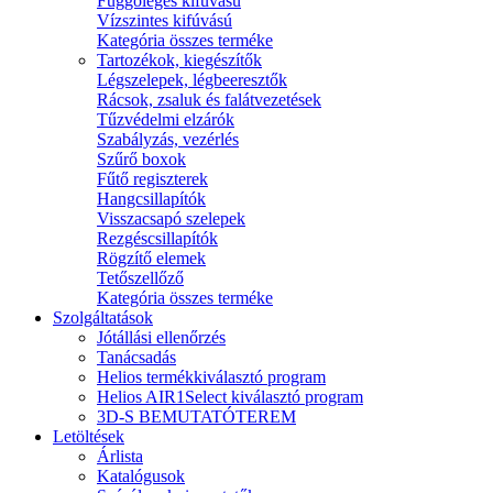
Függőleges kifúvású
Vízszintes kifúvású
Kategória összes terméke
Tartozékok, kiegészítők
Légszelepek, légbeeresztők
Rácsok, zsaluk és falátvezetések
Tűzvédelmi elzárók
Szabályzás, vezérlés
Szűrő boxok
Fűtő regiszterek
Hangcsillapítók
Visszacsapó szelepek
Rezgéscsillapítók
Rögzítő elemek
Tetőszellőző
Kategória összes terméke
Szolgáltatások
Jótállási ellenőrzés
Tanácsadás
Helios termékkiválasztó program
Helios AIR1Select kiválasztó program
3D-S BEMUTATÓTEREM
Letöltések
Árlista
Katalógusok