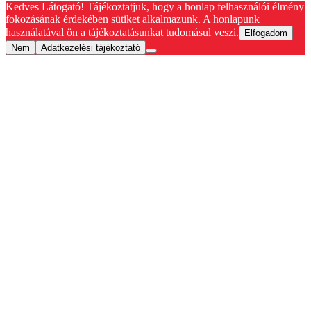
Kedves Látogató! Tájékoztatjuk, hogy a honlap felhasználói élmény
fokozásának érdekében sütiket alkalmazunk. A honlapunk
használatával ön a tájékoztatásunkat tudomásul veszi.
Elfogadom
Nem
Adatkezelési tájékoztató
Go
to
Top