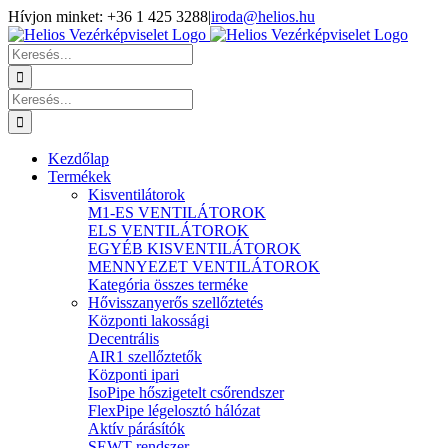
Kihagyás
Hívjon minket: +36 1 425 3288
|
iroda@helios.hu
YouTube
Facebook
Keresés...
Keresés...
Kezdőlap
Termékek
Kisventilátorok
M1-ES VENTILÁTOROK
ELS VENTILÁTOROK
EGYÉB KISVENTILÁTOROK
MENNYEZET VENTILÁTOROK
Kategória összes terméke
Hővisszanyerős szellőztetés
Központi lakossági
Decentrális
AIR1 szellőztetők
Központi ipari
IsoPipe hőszigetelt csőrendszer
FlexPipe légelosztó hálózat
Aktív párásítók
SEWT rendszer