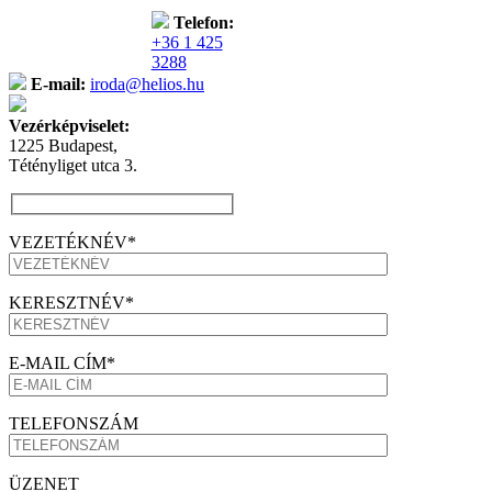
Telefon:
+36 1 425
3288
E-mail:
iroda@helios.hu
Vezérképviselet:
1225 Budapest,
Tétényliget utca 3.
VEZETÉKNÉV*
KERESZTNÉV*
E-MAIL CÍM*
TELEFONSZÁM
ÜZENET