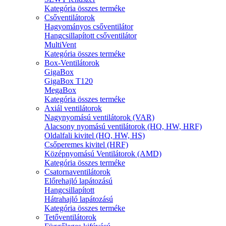
Kategória összes terméke
Csőventilátorok
Hagyományos csőventilátor
Hangcsillapított csőventilátor
MultiVent
Kategória összes terméke
Box-Ventilátorok
GigaBox
GigaBox T120
MegaBox
Kategória összes terméke
Axiál ventilátorok
Nagynyomású ventilátorok (VAR)
Alacsony nyomású ventilátorok (HQ, HW, HRF)
Oldalfali kivitel (HQ, HW, HS)
Csőperemes kivitel (HRF)
Középnyomású Ventilátorok (AMD)
Kategória összes terméke
Csatornaventilátorok
Előrehajló lapátozású
Hangcsillapított
Hátrahajló lapátozású
Kategória összes terméke
Tetőventilátorok