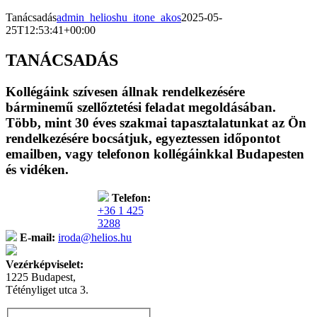
Tanácsadás
admin_helioshu_itone_akos
2025-05-
25T12:53:41+00:00
TANÁCSADÁS
Kollégáink szívesen állnak rendelkezésére
bárminemű szellőztetési feladat megoldásában.
Több, mint 30 éves szakmai tapasztalatunkat az Ön
rendelkezésére bocsátjuk, egyeztessen időpontot
emailben, vagy telefonon kollégáinkkal Budapesten
és vidéken.
Telefon:
+36 1 425
3288
E-mail:
iroda@helios.hu
Vezérképviselet:
1225 Budapest,
Tétényliget utca 3.