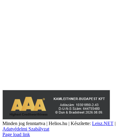
A weboldalon szereplő képek illusztrációk, a termékek azoktól
eltérhetnek. A műszaki adatok változásának jogát fenntartjuk.
Minden jog fenntartva | Helios.hu | Készítette:
Leisz.NET
|
Adatvédelmi Szabályzat
YouTube
Facebook
Page load link