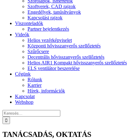
Szórólapok, ismertetők
Szoftverek, CAD rajzok
Engedélyek, tanúsítványok
Kapcsolási rajzok
Viszonteladók
Partner bejelentkezés
Videók
Helios vezérképviselet
Központi hővisszanyerős szellőztetés
Szűrőcsere
Decentrális hővisszanyerős szellőztetés
Helios AIR1 Kompakt hővisszanyerős szellőztetés
ELS ventilátor beszerelése
Cégünk
Rólunk
Karrier
Hírek, információk
Kapcsolat
Webshop
Keresés...
TANÁCSADÁS, OKTATÁS