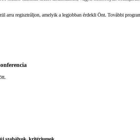
ül arra regisztráljon, amelyik a legjobban érdekli Önt. További progra
konferencia
tt.
ő új szabályok, kritériumok