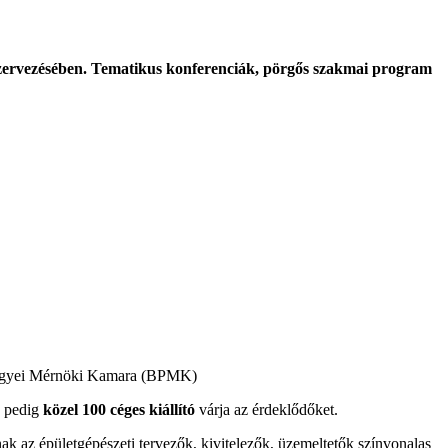
ervezésében. Tematikus konferenciák, pörgős szakmai program
 Megyei Mérnöki Kamara (BPMK)
 pedig
közel 100 céges kiállító
várja az érdeklődőket.
k az épületgépészeti tervezők, kivitelezők, üzemeltetők színvonalas