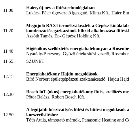
Haier, új név a fűtéstechnológiában
11.00
Lukácsi Péter ügyvezető igazgató, Klíma Kft., Haier Eu
Megújuló BAXI termékválaszték a Gépész kínálatáb
11.20
kondenzációs gázkazánok hibrid alkalmazása fűtési-
Ázsóth Tamás, Ép- Gépész Holding Kft.
Higiénikus szellőztetés energiahatékonyan a Rosenbe
11.40
Nyárády-Berzsenyi Győző értékesítési vezető, Rosenber
11.55
SZÜNET
Energiahatékony Hajdu megoldások
12.15
Bíró Norbert épületgépészeti szaktanácsadó, Hajdu Hajdú
Bosch IoT (okos) energiahatékony fűtés, szellőzés m
12.30
Pötör Balázs, Robert Bosch Kft.
A legújabb hőszivattyús fűtési és hűtési megoldások a
12.50
korszerűsítéshez
Tóth Attila, támogató mérnök, Panasonic Heating and C