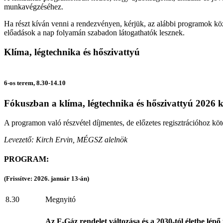
munkavégzéséhez.
Ha részt kíván venni a rendezvényen, kérjük, az alábbi programok köz
előadások a nap folyamán szabadon látogathatók lesznek.
Klíma, légtechnika és hőszivattyú
6-os terem, 8.30-14.10
Fókuszban a klíma, légtechnika és hőszivattyú 2026 
A programon való részvétel díjmentes, de előzetes regisztrációhoz kötö
Levezető: Kirch Ervin, MÉGSZ alelnök
PROGRAM:
(Frissítve: 2026. január 13-án)
8.30
Megnyitó
Az
F-Gáz rendelet változása és a 2030-tól életbe lép