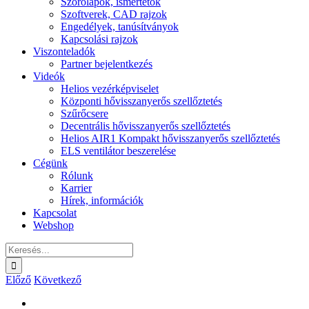
Szórólapok, ismertetők
Szoftverek, CAD rajzok
Engedélyek, tanúsítványok
Kapcsolási rajzok
Viszonteladók
Partner bejelentkezés
Videók
Helios vezérképviselet
Központi hővisszanyerős szellőztetés
Szűrőcsere
Decentrális hővisszanyerős szellőztetés
Helios AIR1 Kompakt hővisszanyerős szellőztetés
ELS ventilátor beszerelése
Cégünk
Rólunk
Karrier
Hírek, információk
Kapcsolat
Webshop
Keresés...
Előző
Következő
View