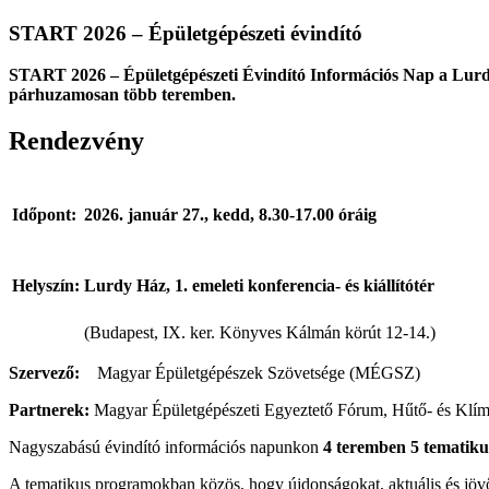
Larger
Image
START 2026 – Épületgépészeti évindító
START 2026 – Épületgépészeti Évindító Információs Nap a Lurd
párhuzamosan több teremben.
Rendezvény
Időpont:
2026. január 27., kedd, 8.30-17.00 óráig
Helyszín:
Lurdy Ház, 1. emeleti konferencia- és kiállítótér
(Budapest, IX. ker. Könyves Kálmán körút 12-14.)
Szervező:
Magyar Épületgépészek Szövetsége (MÉGSZ)
Partnerek:
Magyar Épületgépészeti Egyeztető Fórum, Hűtő- és Kl
Nagyszabású évindító információs napunkon
4 teremben
5 tematik
A tematikus programokban közös, hogy újdonságokat, aktuális és jövő