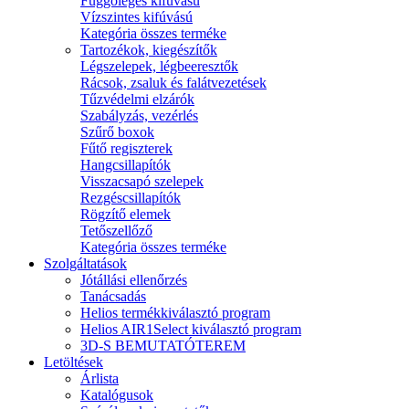
Függőleges kifúvású
Vízszintes kifúvású
Kategória összes terméke
Tartozékok, kiegészítők
Légszelepek, légbeeresztők
Rácsok, zsaluk és falátvezetések
Tűzvédelmi elzárók
Szabályzás, vezérlés
Szűrő boxok
Fűtő regiszterek
Hangcsillapítók
Visszacsapó szelepek
Rezgéscsillapítók
Rögzítő elemek
Tetőszellőző
Kategória összes terméke
Szolgáltatások
Jótállási ellenőrzés
Tanácsadás
Helios termékkiválasztó program
Helios AIR1Select kiválasztó program
3D-S BEMUTATÓTEREM
Letöltések
Árlista
Katalógusok