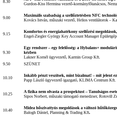
8.30
Gurdon-Kiss Hermina vezető-kormányfőtanácsos, Nemz
Maximális szabadság a szellőztetésben NFC technoló
9.00
Kovács István, műszaki vezető, Helios ventilátorok – K
Komfortos és energiahatékony szellőzési megoldások
9.15
Engel-Ziegler György Key Account Manager Épületgépé
Egy rendszer – egy felelősség: a Hybalans+ moduláris s
9.30
kézben
Lakner Kornél ügyvezető, Karmin Group Kft.
9.50
SZÜNET
Inkább pénzt veszítsek, mint bizalmat! – mit jelen
10.10
Papp László ügyvezető igazgató, KLIMA Centrum Kft.
A fizika nem olvasta a prospektust – Tanulságos eset
10.25
Sipos Norbert, műszaki támogató menedzser, Rotovill 
Midea hőszivattyús megoldások a változó hűtőközeg
10.40
Balogh Dániel, Planning & Trading Kft
.