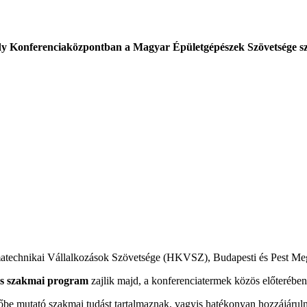
y Konferenciaközpontban a Magyar Épületgépészek Szövetsége sz
ímatechnikai Vállalkozások Szövetsége (HKVSZ), Budapesti és Pest
us szakmai program
zajlik majd, a konferenciatermek közös előterében
be mutató szakmai tudást tartalmaznak, vagyis hatékonyan hozzájárulna