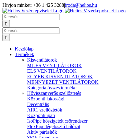
Kihagyás
Hívjon minket: +36 1 425 3288
|
iroda@helios.hu
YouTube
Facebook
Keresés...
Keresés...
Kezdőlap
Termékek
Kisventilátorok
M1-ES VENTILÁTOROK
ELS VENTILÁTOROK
EGYÉB KISVENTILÁTOROK
MENNYEZET VENTILÁTOROK
Kategória összes terméke
Hővisszanyerős szellőztetés
Központi lakossági
Decentrális
AIR1 szellőztetők
Központi ipari
IsoPipe hőszigetelt csőrendszer
FlexPipe légelosztó hálózat
Aktív párásítók
SEWT rendszer