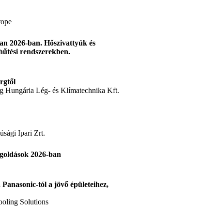
rope
an 2026-ban. Hőszivattyúk és
hűtési rendszerekben.
rgtől
g Hungária Lég- és Klímatechnika Kft.
sági Ipari Zrt.
egoldások 2026-ban
 Panasonic-tól a jövő épületeihez,
ooling Solutions