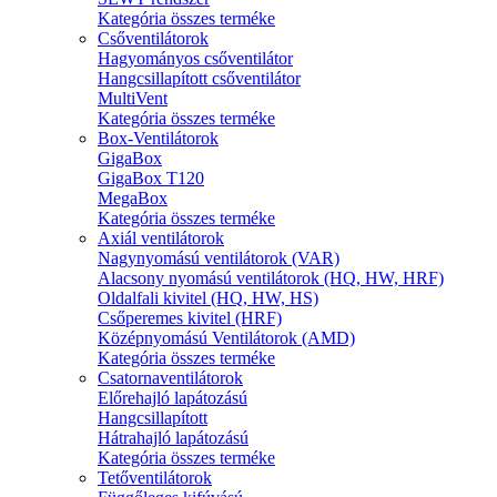
Kategória összes terméke
Csőventilátorok
Hagyományos csőventilátor
Hangcsillapított csőventilátor
MultiVent
Kategória összes terméke
Box-Ventilátorok
GigaBox
GigaBox T120
MegaBox
Kategória összes terméke
Axiál ventilátorok
Nagynyomású ventilátorok (VAR)
Alacsony nyomású ventilátorok (HQ, HW, HRF)
Oldalfali kivitel (HQ, HW, HS)
Csőperemes kivitel (HRF)
Középnyomású Ventilátorok (AMD)
Kategória összes terméke
Csatornaventilátorok
Előrehajló lapátozású
Hangcsillapított
Hátrahajló lapátozású
Kategória összes terméke
Tetőventilátorok