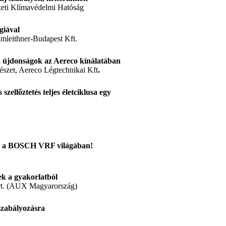
eti Klímavédelmi Hatóság
giával
amleithner-Budapest Kft.
, újdonságok az Aereco kínálatában
szet, Aereco Légtechnikai Kft
.
zellőztetés teljes életciklusa egy
t ez a BOSCH VRF világában!
ek a gyakorlatból
Zrt. (AUX Magyarország)
szabályozásra