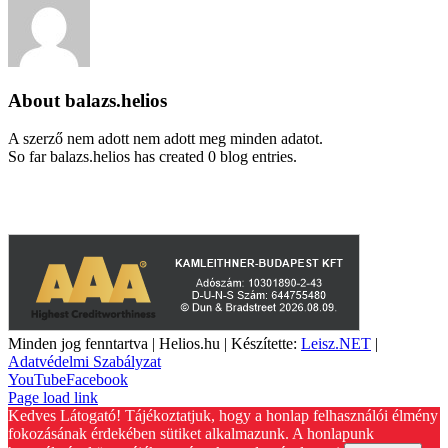
About
balazs.helios
A szerző nem adott nem adott meg minden adatot.
So far balazs.helios has created 0 blog entries.
A weboldalon szereplő képek illusztrációk, a termékek azoktól
eltérhetnek. A műszaki adatok változásának jogát fenntartjuk.
Minden jog fenntartva | Helios.hu | Készítette:
Leisz.NET
|
Adatvédelmi Szabályzat
YouTube
Facebook
Page load link
Kedves Látogató! Tájékoztatjuk, hogy a honlap felhasználói élmény
fokozásának érdekében sütiket alkalmazunk. A honlapunk