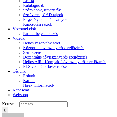
Árlista
Katalógusok
Szórólapok, ismertetők
Szoftverek, CAD rajzok
Engedélyek, tanúsítványok
Kapcsolási rajzok
Viszonteladók
Partner bejelentkezés
Videók
Helios vezérképviselet
Központi hővisszanyerős szellőztetés
Szűrőcsere
Decentrális hővisszanyerős szellőztetés
Helios AIR1 Kompakt hővisszanyerős szellőztetés
ELS ventilátor beszerelése
Cégünk
Rólunk
Karrier
Hírek, információk
Kapcsolat
Webshop
Keresés...