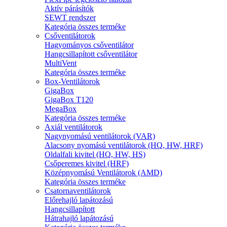
Aktív párásítók
SEWT rendszer
Kategória összes terméke
Csőventilátorok
Hagyományos csőventilátor
Hangcsillapított csőventilátor
MultiVent
Kategória összes terméke
Box-Ventilátorok
GigaBox
GigaBox T120
MegaBox
Kategória összes terméke
Axiál ventilátorok
Nagynyomású ventilátorok (VAR)
Alacsony nyomású ventilátorok (HQ, HW, HRF)
Oldalfali kivitel (HQ, HW, HS)
Csőperemes kivitel (HRF)
Középnyomású Ventilátorok (AMD)
Kategória összes terméke
Csatornaventilátorok
Előrehajló lapátozású
Hangcsillapított
Hátrahajló lapátozású