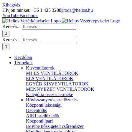
Kihagyás
Hívjon minket: +36 1 425 3288
|
iroda@helios.hu
YouTube
Facebook
Keresés...
Keresés...
Kezdőlap
Termékek
Kisventilátorok
M1-ES VENTILÁTOROK
ELS VENTILÁTOROK
EGYÉB KISVENTILÁTOROK
MENNYEZET VENTILÁTOROK
Kategória összes terméke
Hővisszanyerős szellőztetés
Központi lakossági
Decentrális
AIR1 szellőztetők
Központi ipari
IsoPipe hőszigetelt csőrendszer
FlexPipe légelosztó hálózat