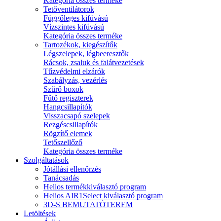
Kategória összes terméke
Tetőventilátorok
Függőleges kifúvású
Vízszintes kifúvású
Kategória összes terméke
Tartozékok, kiegészítők
Légszelepek, légbeeresztők
Rácsok, zsaluk és falátvezetések
Tűzvédelmi elzárók
Szabályzás, vezérlés
Szűrő boxok
Fűtő regiszterek
Hangcsillapítók
Visszacsapó szelepek
Rezgéscsillapítók
Rögzítő elemek
Tetőszellőző
Kategória összes terméke
Szolgáltatások
Jótállási ellenőrzés
Tanácsadás
Helios termékkiválasztó program
Helios AIR1Select kiválasztó program
3D-S BEMUTATÓTEREM
Letöltések