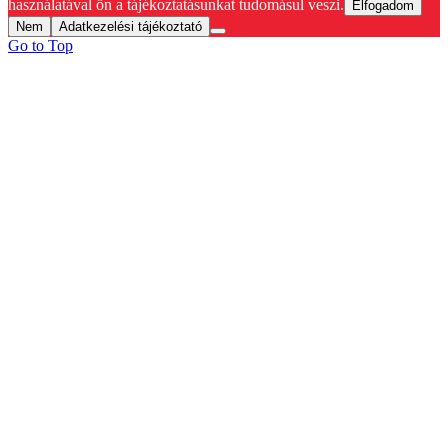
használatával ön a tájékoztatásunkat tudomásul veszi.
Elfogadom
Nem
Adatkezelési tájékoztató
Go to Top