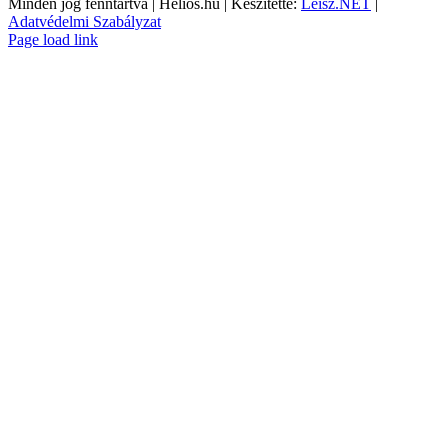
Minden jog fenntartva | Helios.hu | Készítette:
Leisz.NET
|
Adatvédelmi Szabályzat
YouTube
Facebook
Page load link
Go
to
Top