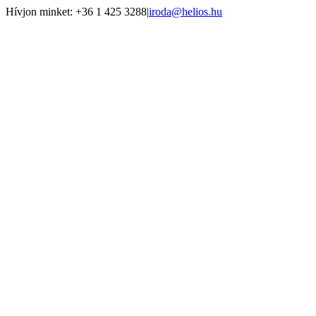
Kihagyás
Hívjon minket: +36 1 425 3288
|
iroda@helios.hu
YouTube
Facebook