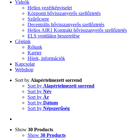
Videók
Helios vezérképviselet
Központi hővisszanyerős szellőztetés
Szűrőcsere
Decentrális hővisszanyerős szellőztetés
Helios AIR1 Kompakt hővisszanyerős szellőztetés
ELS ventilátor beszerelése
Cégünk
Rólunk
Karrier
Hírek, információk
Kapcsolat
Webshop
Sort by
Alapértelmezett sorrend
Sort by
Alapértelmezett sorrend
Sort by
Név
Sort by
Ár
Sort by
Dátum
Sort by
Népszerűség
Show
30 Products
Show
30 Products