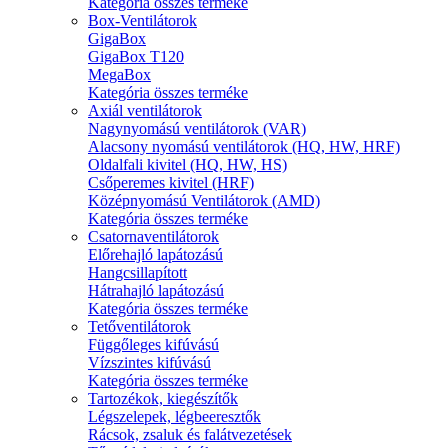
Kategória összes terméke
Box-Ventilátorok
GigaBox
GigaBox T120
MegaBox
Kategória összes terméke
Axiál ventilátorok
Nagynyomású ventilátorok (VAR)
Alacsony nyomású ventilátorok (HQ, HW, HRF)
Oldalfali kivitel (HQ, HW, HS)
Csőperemes kivitel (HRF)
Középnyomású Ventilátorok (AMD)
Kategória összes terméke
Csatornaventilátorok
Előrehajló lapátozású
Hangcsillapított
Hátrahajló lapátozású
Kategória összes terméke
Tetőventilátorok
Függőleges kifúvású
Vízszintes kifúvású
Kategória összes terméke
Tartozékok, kiegészítők
Légszelepek, légbeeresztők
Rácsok, zsaluk és falátvezetések