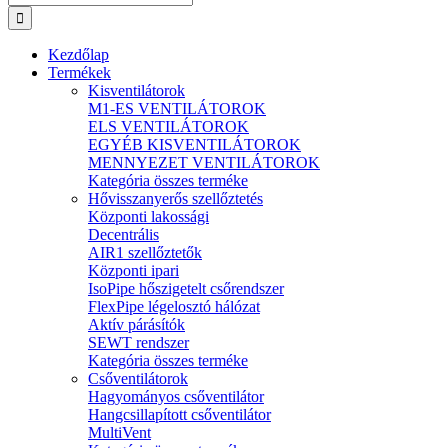
Kezdőlap
Termékek
Kisventilátorok
M1-ES VENTILÁTOROK
ELS VENTILÁTOROK
EGYÉB KISVENTILÁTOROK
MENNYEZET VENTILÁTOROK
Kategória összes terméke
Hővisszanyerős szellőztetés
Központi lakossági
Decentrális
AIR1 szellőztetők
Központi ipari
IsoPipe hőszigetelt csőrendszer
FlexPipe légelosztó hálózat
Aktív párásítók
SEWT rendszer
Kategória összes terméke
Csőventilátorok
Hagyományos csőventilátor
Hangcsillapított csőventilátor
MultiVent