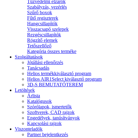
Tűzvédelmi elzárók
Szabályzás, vezérlés
Szűrő boxok
Fűtő regiszterek
Hangcsillapítók
Visszacsapó szelepek
Rezgéscsillapítók
Rögzítő elemek
Tetőszellőző
Kategória összes terméke
Szolgáltatások
Jótállási ellenőrzés
Tanácsadás
Helios termékkiválasztó program
Helios AIR1Select kiválasztó program
3D-S BEMUTATÓTEREM
Letöltések
Árlista
Katalógusok
Szórólapok, ismertetők
Szoftverek, CAD rajzok
Engedélyek, tanúsítványok
Kapcsolási rajzok
Viszonteladók
Partner bejelentkezés