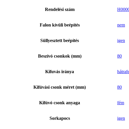
Rendelési szám
H000
Falon kívüli beépítés
nem
Süllyesztett beépítés
igen
Beszívó csonkok (mm)
80
Kifuvás iránya
hátraf
Kifúvási csonk méret (mm)
80
Kifúvó csonk anyaga
fém
Sorkapocs
igen