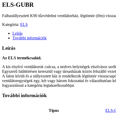
ELS-GUBR
Falbasüllyesztett K90 tűzvédelmi ventilátorház, légtömör (fém) vissza
Kategória:
ELS
Leírás
További információk
Leírás
Az ELS termékcsalád.
A kis elszívó ventilátorok csúcsa, a nedves helyiségek elszívásos szel
Egyszerű faláttörésen keresztül vagy társasházak közös felszálló vezeté
A falon kívüli és a süllyesztett ház is rendelkezik légtömör visszacs
ventilátoregységek egy, két vagy három fokozattal és választhatóan k
fogyasztással a kategória legtakarékosabbjai.
További információk
Típus
ELS-