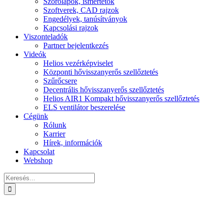
Szórólapok, ismertetők
Szoftverek, CAD rajzok
Engedélyek, tanúsítványok
Kapcsolási rajzok
Viszonteladók
Partner bejelentkezés
Videók
Helios vezérképviselet
Központi hővisszanyerős szellőztetés
Szűrőcsere
Decentrális hővisszanyerős szellőztetés
Helios AIR1 Kompakt hővisszanyerős szellőztetés
ELS ventilátor beszerelése
Cégünk
Rólunk
Karrier
Hírek, információk
Kapcsolat
Webshop
Keresés...