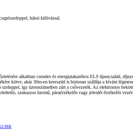
csapószeleppel, hátsó kifúvással.
lőztetésére alkalmas csendes és energiatakarékos ELS típuscsalád, díjnye
kére kötve, akár 30m-en keresztül is biztosan szállítja a kívánt légmenn
apó szeleppel, így üzemszünetben zárt a csővezeték. Az elektromos beköt
ésleltetős, szakaszos üzemű, páraérzékelős vagy jelenlét érzékelős vez
GUBR