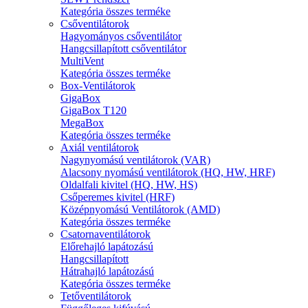
Kategória összes terméke
Csőventilátorok
Hagyományos csőventilátor
Hangcsillapított csőventilátor
MultiVent
Kategória összes terméke
Box-Ventilátorok
GigaBox
GigaBox T120
MegaBox
Kategória összes terméke
Axiál ventilátorok
Nagynyomású ventilátorok (VAR)
Alacsony nyomású ventilátorok (HQ, HW, HRF)
Oldalfali kivitel (HQ, HW, HS)
Csőperemes kivitel (HRF)
Középnyomású Ventilátorok (AMD)
Kategória összes terméke
Csatornaventilátorok
Előrehajló lapátozású
Hangcsillapított
Hátrahajló lapátozású
Kategória összes terméke
Tetőventilátorok