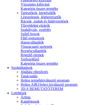
Függőleges kifúvású
Vízszintes kifúvású
Kategória összes terméke
Tartozékok, kiegészítők
Légszelepek, légbeeresztők
Rácsok, zsaluk és falátvezetések
Tűzvédelmi elzárók
Szabályzás, vezérlés
Szűrő boxok
Fűtő regiszterek
Hangcsillapítók
Visszacsapó szelepek
Rezgéscsillapítók
Rögzítő elemek
Tetőszellőző
Kategória összes terméke
Szolgáltatások
Jótállási ellenőrzés
Tanácsadás
Helios termékkiválasztó program
Helios AIR1Select kiválasztó program
3D-S BEMUTATÓTEREM
Letöltések
Árlista
Katalógusok