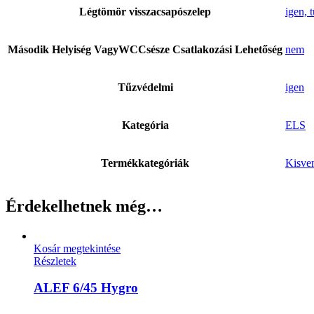
Légtömör visszacsapószelep
igen, 
Második Helyiség VagyWCCsésze Csatlakozási Lehetőség
nem
Tűzvédelmi
igen
Kategória
ELS
Termékkategóriák
Kisve
Érdekelhetnek még…
Kosár megtekintése
Részletek
ALEF 6/45 Hygro