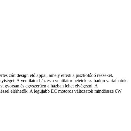
rtes zárt design előlappal, amely elfedi a piszkolódó részeket.
yiséget. A ventilátor ház és a ventilátor betétek szabadon variálhatók.
ést gyorsan és egyszerűen a házban lehet elvégezni. A
érléssel elérhetők. A legújabb EC motoros változatok mindössze 6W