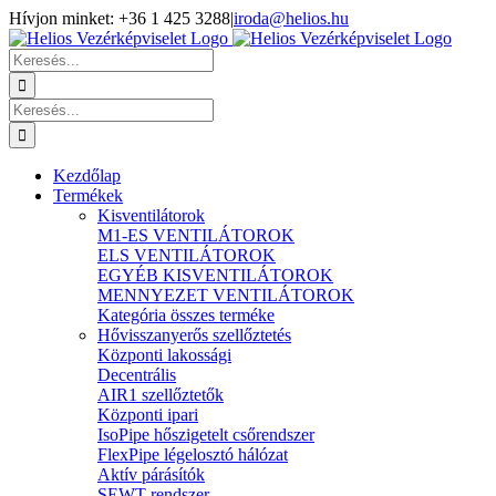
Kihagyás
Hívjon minket: +36 1 425 3288
|
iroda@helios.hu
YouTube
Facebook
Keresés...
Keresés...
Kezdőlap
Termékek
Kisventilátorok
M1-ES VENTILÁTOROK
ELS VENTILÁTOROK
EGYÉB KISVENTILÁTOROK
MENNYEZET VENTILÁTOROK
Kategória összes terméke
Hővisszanyerős szellőztetés
Központi lakossági
Decentrális
AIR1 szellőztetők
Központi ipari
IsoPipe hőszigetelt csőrendszer
FlexPipe légelosztó hálózat
Aktív párásítók
SEWT rendszer