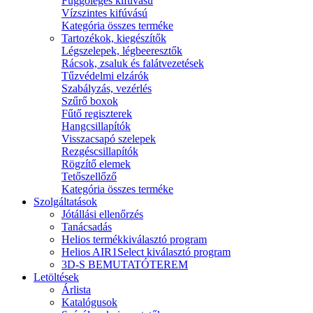
Függőleges kifúvású
Vízszintes kifúvású
Kategória összes terméke
Tartozékok, kiegészítők
Légszelepek, légbeeresztők
Rácsok, zsaluk és falátvezetések
Tűzvédelmi elzárók
Szabályzás, vezérlés
Szűrő boxok
Fűtő regiszterek
Hangcsillapítók
Visszacsapó szelepek
Rezgéscsillapítók
Rögzítő elemek
Tetőszellőző
Kategória összes terméke
Szolgáltatások
Jótállási ellenőrzés
Tanácsadás
Helios termékkiválasztó program
Helios AIR1Select kiválasztó program
3D-S BEMUTATÓTEREM
Letöltések
Árlista
Katalógusok