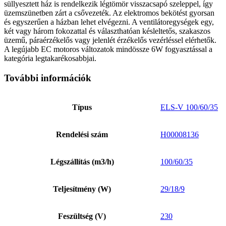
süllyesztett ház is rendelkezik légtömör visszacsapó szeleppel, így
üzemszünetben zárt a csővezeték. Az elektromos bekötést gyorsan
és egyszerűen a házban lehet elvégezni. A ventilátoregységek egy,
két vagy három fokozattal és választhatóan késleltetős, szakaszos
üzemű, páraérzékelős vagy jelenlét érzékelős vezérléssel elérhetők.
A legújabb EC motoros változatok mindössze 6W fogyasztással a
kategória legtakarékosabbjai.
További információk
Típus
ELS-V 100/60/35
Rendelési szám
H00008136
Légszállítás (m3/h)
100/60/35
Teljesítmény (W)
29/18/9
Feszültség (V)
230