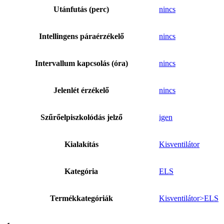
Utánfutás (perc)
nincs
Intellingens páraérzékelő
nincs
Intervallum kapcsolás (óra)
nincs
Jelenlét érzékelő
nincs
Szűrőelpiszkolódás jelző
igen
Kialakítás
Kisventilátor
Kategória
ELS
Termékkategóriák
Kisventilátor>ELS