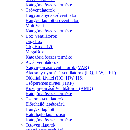
Kategória összes terméke
Csőventilátorok
Hagyományos csőventilátor
Hangcsillapított csőventilátor
MultiVent
Kategória összes terméke
Box-Ventilátorok
GigaBox
GigaBox T120
MegaBox
Kategória összes terméke
Axiál ventilátorok
Nagynyomású ventilátorok (VAR)
Alacsony nyomású ventilátorok (HQ, HW, HRF)
Oldalfali kivitel (HQ, HW, HS)
Csőperemes kivitel (HRF)
Középnyomású Ventilátorok (AMD)
Kategória összes terméke
Csatornaventilátorok
Előrehajló lapátozású
Hangcsillapított
Hátrahajló lapátozású
Kategória összes terméke
Tetőventilátorok