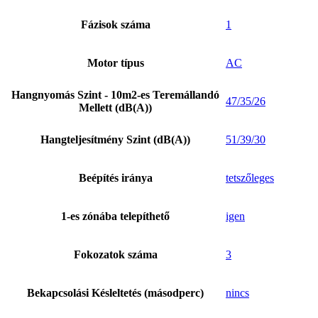
Fázisok száma
1
Motor típus
AC
Hangnyomás Szint - 10m2-es Teremállandó
47/35/26
Mellett (dB(A))
Hangteljesítmény Szint (dB(A))
51/39/30
Beépítés iránya
tetszőleges
1-es zónába telepíthető
igen
Fokozatok száma
3
Bekapcsolási Késleltetés (másodperc)
nincs