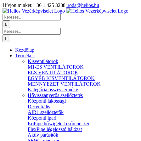
Kihagyás
Hívjon minket: +36 1 425 3288
|
iroda@helios.hu
YouTube
Facebook
Keresés...
Keresés...
Kezdőlap
Termékek
Kisventilátorok
M1-ES VENTILÁTOROK
ELS VENTILÁTOROK
EGYÉB KISVENTILÁTOROK
MENNYEZET VENTILÁTOROK
Kategória összes terméke
Hővisszanyerős szellőztetés
Központi lakossági
Decentrális
AIR1 szellőztetők
Központi ipari
IsoPipe hőszigetelt csőrendszer
FlexPipe légelosztó hálózat
Aktív párásítók
SEWT rendszer