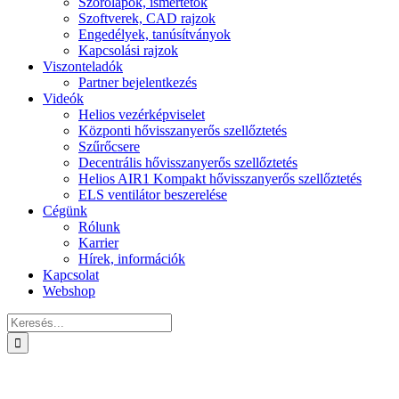
Szórólapok, ismertetők
Szoftverek, CAD rajzok
Engedélyek, tanúsítványok
Kapcsolási rajzok
Viszonteladók
Partner bejelentkezés
Videók
Helios vezérképviselet
Központi hővisszanyerős szellőztetés
Szűrőcsere
Decentrális hővisszanyerős szellőztetés
Helios AIR1 Kompakt hővisszanyerős szellőztetés
ELS ventilátor beszerelése
Cégünk
Rólunk
Karrier
Hírek, információk
Kapcsolat
Webshop
Keresés...