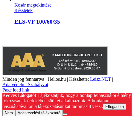
Kosár megtekintése
Részletek
ELS-VF 100/60/35
A weboldalon szereplő képek illusztrációk, a termékek azoktól
eltérhetnek. A műszaki adatok változásának jogát fenntartjuk.
Minden jog fenntartva | Helios.hu | Készítette:
Leisz.NET
|
Adatvédelmi Szabályzat
YouTube
Facebook
Page load link
Kedves Látogató! Tájékoztatjuk, hogy a honlap felhasználói élmény
fokozásának érdekében sütiket alkalmazunk. A honlapunk
használatával ön a tájékoztatásunkat tudomásul veszi.
Elfogadom
Nem
Adatkezelési tájékoztató
Go
to
Top