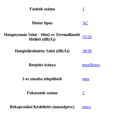
Fázisok száma
1
Motor típus
AC
Hangnyomás Szint - 10m2-es Teremállandó
35/26
Mellett (dB(A))
Hangteljesítmény Szint (dB(A))
39/30
Beépítés iránya
tetszőleges
1-es zónába telepíthető
igen
Fokozatok száma
2
Bekapcsolási Késleltetés (másodperc)
nincs