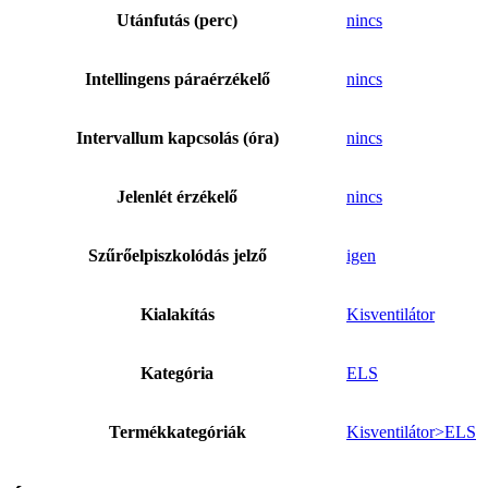
Utánfutás (perc)
nincs
Intellingens páraérzékelő
nincs
Intervallum kapcsolás (óra)
nincs
Jelenlét érzékelő
nincs
Szűrőelpiszkolódás jelző
igen
Kialakítás
Kisventilátor
Kategória
ELS
Termékkategóriák
Kisventilátor>ELS