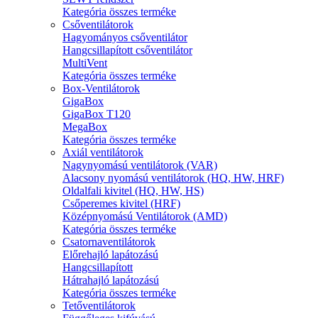
Kategória összes terméke
Csőventilátorok
Hagyományos csőventilátor
Hangcsillapított csőventilátor
MultiVent
Kategória összes terméke
Box-Ventilátorok
GigaBox
GigaBox T120
MegaBox
Kategória összes terméke
Axiál ventilátorok
Nagynyomású ventilátorok (VAR)
Alacsony nyomású ventilátorok (HQ, HW, HRF)
Oldalfali kivitel (HQ, HW, HS)
Csőperemes kivitel (HRF)
Középnyomású Ventilátorok (AMD)
Kategória összes terméke
Csatornaventilátorok
Előrehajló lapátozású
Hangcsillapított
Hátrahajló lapátozású
Kategória összes terméke
Tetőventilátorok