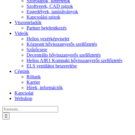
Szórólapok, ismertetők
Szoftverek, CAD rajzok
Engedélyek, tanúsítványok
Kapcsolási rajzok
Viszonteladók
Partner bejelentkezés
Videók
Helios vezérképviselet
Központi hővisszanyerős szellőztetés
Szűrőcsere
Decentrális hővisszanyerős szellőztetés
Helios AIR1 Kompakt hővisszanyerős szellőztetés
ELS ventilátor beszerelése
Cégünk
Rólunk
Karrier
Hírek, információk
Kapcsolat
Webshop
Keresés...