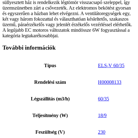
süllyesztett ház is rendelkezik légtömör visszacsapó szeleppel, így
üzemszünetben zárt a csővezeték. Az elektromos bekötést gyorsan
és egyszerűen a házban lehet elvégezni. A ventilátoregységek egy,
két vagy három fokozattal és választhatóan késleltetős, szakaszos
üzemű, páraérzékelős vagy jelenlét érzékelős vezérléssel elérhetők.
A legújabb EC motoros változatok mindössze 6W fogyasztással a
kategória legtakarékosabbjai.
További információk
Típus
ELS-V 60/35
Rendelési szám
H00008133
Légszállítás (m3/h)
60/35
Teljesítmény (W)
18/9
Feszültség (V)
230