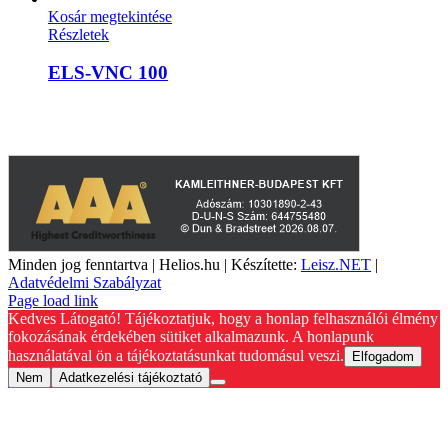
Kosár megtekintése
Részletek
ELS-VNC 100
A weboldalon szereplő képek illusztrációk, a termékek azoktól
eltérhetnek. A műszaki adatok változásának jogát fenntartjuk.
Minden jog fenntartva | Helios.hu | Készítette:
Leisz.NET
|
Adatvédelmi Szabályzat
YouTube
Facebook
Page load link
Kedves Látogató! Tájékoztatjuk, hogy a honlap felhasználói élmény
fokozásának érdekében sütiket alkalmazunk. A honlapunk
használatával ön a tájékoztatásunkat tudomásul veszi.
Elfogadom
Nem
Adatkezelési tájékoztató
Go
to
Top