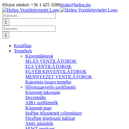
Kihagyás
Hívjon minket: +36 1 425 3288
|
iroda@helios.hu
YouTube
Facebook
Keresés...
Keresés...
Kezdőlap
Termékek
Kisventilátorok
M1-ES VENTILÁTOROK
ELS VENTILÁTOROK
EGYÉB KISVENTILÁTOROK
MENNYEZET VENTILÁTOROK
Kategória összes terméke
Hővisszanyerős szellőztetés
Központi lakossági
Decentrális
AIR1 szellőztetők
Központi ipari
IsoPipe hőszigetelt csőrendszer
FlexPipe légelosztó hálózat
Aktív párásítók
SEWT rendszer