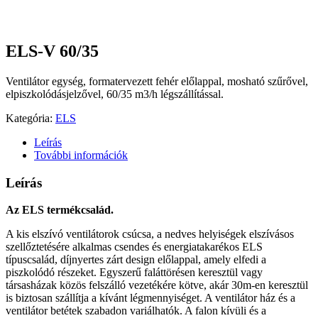
ELS-V 60/35
Ventilátor egység, formatervezett fehér előlappal, mosható szűrővel,
elpiszkolódásjelzővel, 60/35 m3/h légszállítással.
Kategória:
ELS
Leírás
További információk
Leírás
Az ELS termékcsalád.
A kis elszívó ventilátorok csúcsa, a nedves helyiségek elszívásos
szellőztetésére alkalmas csendes és energiatakarékos ELS
típuscsalád, díjnyertes zárt design előlappal, amely elfedi a
piszkolódó részeket. Egyszerű faláttörésen keresztül vagy
társasházak közös felszálló vezetékére kötve, akár 30m-en keresztül
is biztosan szállítja a kívánt légmennyiséget. A ventilátor ház és a
ventilátor betétek szabadon variálhatók. A falon kívüli és a