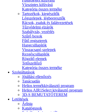
Függőleges kifúvású
Vízszintes kifúvású
Kategória összes terméke
Tartozékok, kiegészítők
Légszelepek, légbeeresztők
Rácsok, zsaluk és falátvezetések
Tűzvédelmi elzárók
Szabályzás, vezérlés
Szűrő boxok
Fűtő regiszterek
Hangcsillapítók
Visszacsapó szelepek
Rezgéscsillapítók
Rögzítő elemek
Tetőszellőző
Kategória összes terméke
Szolgáltatások
Jótállási ellenőrzés
Tanácsadás
Helios termékkiválasztó program
Helios AIR1Select kiválasztó program
3D-S BEMUTATÓTEREM
Letöltések
Árlista
Katalógusok