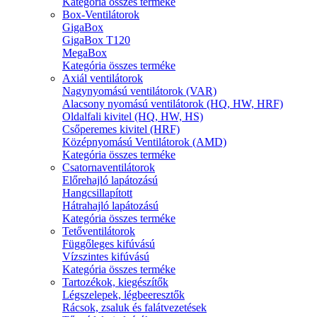
Kategória összes terméke
Box-Ventilátorok
GigaBox
GigaBox T120
MegaBox
Kategória összes terméke
Axiál ventilátorok
Nagynyomású ventilátorok (VAR)
Alacsony nyomású ventilátorok (HQ, HW, HRF)
Oldalfali kivitel (HQ, HW, HS)
Csőperemes kivitel (HRF)
Középnyomású Ventilátorok (AMD)
Kategória összes terméke
Csatornaventilátorok
Előrehajló lapátozású
Hangcsillapított
Hátrahajló lapátozású
Kategória összes terméke
Tetőventilátorok
Függőleges kifúvású
Vízszintes kifúvású
Kategória összes terméke
Tartozékok, kiegészítők
Légszelepek, légbeeresztők
Rácsok, zsaluk és falátvezetések