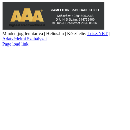
Minden jog fenntartva | Helios.hu | Készítette:
Leisz.NET
|
Adatvédelmi Szabályzat
YouTube
Facebook
Page load link
Go
to
Top