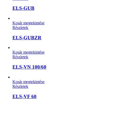
ELS-GUB
Kosár megtekintése
Részletek
ELS-GUBZR
Kosár megtekintése
Részletek
ELS-VN 100/60
Kosár megtekintése
Részletek
ELS-VF 60
A weboldalon szereplő képek illusztrációk, a termékek azoktól
eltérhetnek. A műszaki adatok változásának jogát fenntartjuk.