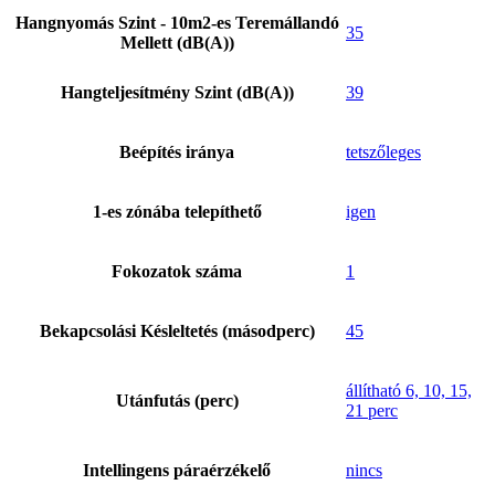
Hangnyomás Szint - 10m2-es Teremállandó
35
Mellett (dB(A))
Hangteljesítmény Szint (dB(A))
39
Beépítés iránya
tetszőleges
1-es zónába telepíthető
igen
Fokozatok száma
1
Bekapcsolási Késleltetés (másodperc)
45
állítható 6, 10, 15,
Utánfutás (perc)
21 perc
Intellingens páraérzékelő
nincs