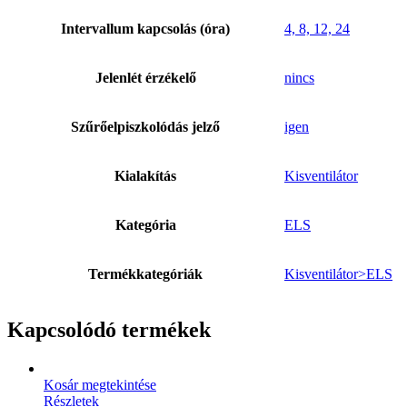
Intervallum kapcsolás (óra)
4, 8, 12, 24
Jelenlét érzékelő
nincs
Szűrőelpiszkolódás jelző
igen
Kialakítás
Kisventilátor
Kategória
ELS
Termékkategóriák
Kisventilátor>ELS
Kapcsolódó termékek
Kosár megtekintése
Részletek