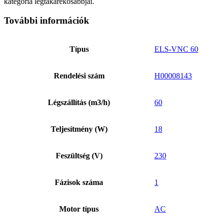
kategória legtakarékosabbjai.
További információk
Típus
ELS-VNC 60
Rendelési szám
H00008143
Légszállítás (m3/h)
60
Teljesítmény (W)
18
Feszültség (V)
230
Fázisok száma
1
Motor típus
AC