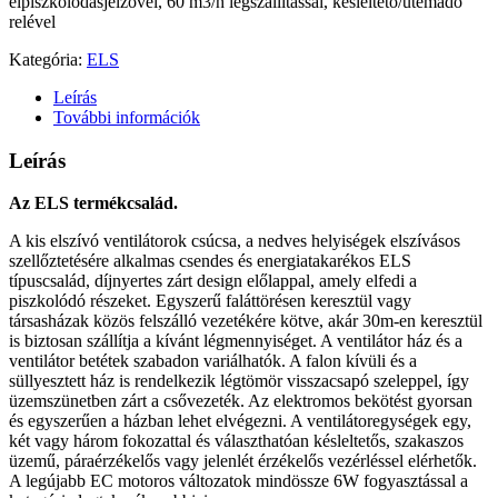
elpiszkolódásjelzővel, 60 m3/h légszállítással, késleltető/ütemadó
relével
Kategória:
ELS
Leírás
További információk
Leírás
Az ELS termékcsalád.
A kis elszívó ventilátorok csúcsa, a nedves helyiségek elszívásos
szellőztetésére alkalmas csendes és energiatakarékos ELS
típuscsalád, díjnyertes zárt design előlappal, amely elfedi a
piszkolódó részeket. Egyszerű faláttörésen keresztül vagy
társasházak közös felszálló vezetékére kötve, akár 30m-en keresztül
is biztosan szállítja a kívánt légmennyiséget. A ventilátor ház és a
ventilátor betétek szabadon variálhatók. A falon kívüli és a
süllyesztett ház is rendelkezik légtömör visszacsapó szeleppel, így
üzemszünetben zárt a csővezeték. Az elektromos bekötést gyorsan
és egyszerűen a házban lehet elvégezni. A ventilátoregységek egy,
két vagy három fokozattal és választhatóan késleltetős, szakaszos
üzemű, páraérzékelős vagy jelenlét érzékelős vezérléssel elérhetők.
A legújabb EC motoros változatok mindössze 6W fogyasztással a