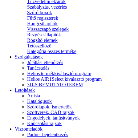
Tűzvédelmi elzárók
Szabályzás, vezérlés
Szűrő boxok
Fűtő regiszterek
Hangcsillapítók
Visszacsapó szelepek
Rezgéscsillapítók
Rögzítő elemek
Tetőszellőző
Kategória összes terméke
Szolgáltatások
Jótállási ellenőrzés
Tanácsadás
Helios termékkiválasztó program
Helios AIR1Select kiválasztó program
3D-S BEMUTATÓTEREM
Letöltések
Árlista
Katalógusok
Szórólapok, ismertetők
Szoftverek, CAD rajzok
Engedélyek, tanúsítványok
Kapcsolási rajzok
Viszonteladók
Partner bejelentkezés