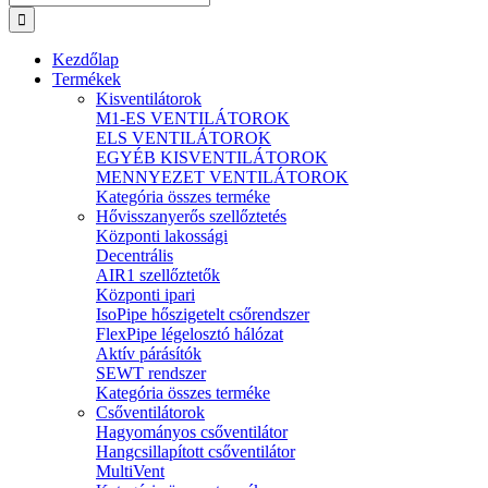
Kezdőlap
Termékek
Kisventilátorok
M1-ES VENTILÁTOROK
ELS VENTILÁTOROK
EGYÉB KISVENTILÁTOROK
MENNYEZET VENTILÁTOROK
Kategória összes terméke
Hővisszanyerős szellőztetés
Központi lakossági
Decentrális
AIR1 szellőztetők
Központi ipari
IsoPipe hőszigetelt csőrendszer
FlexPipe légelosztó hálózat
Aktív párásítók
SEWT rendszer
Kategória összes terméke
Csőventilátorok
Hagyományos csőventilátor
Hangcsillapított csőventilátor
MultiVent