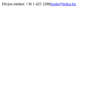
Kihagyás
Hívjon minket: +36 1 425 3288
|
iroda@helios.hu
YouTube
Facebook