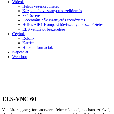
Videók
Helios vezérképviselet
Központi hővisszanyerős szellőztetés
Szűrőcsere
Decentrális hővisszanyerős szellőztetés
Helios AIR1 Kompakt hővisszanyerős szellőztetés
ELS ventilátor beszerelése
Cégünk
Rólunk
Karrier
Hírek, információk
Kapcsolat
Webshop
ELS-VNC 60
Ventilátor egység, formatervezett fehér előlappal, mosható szűrővel,