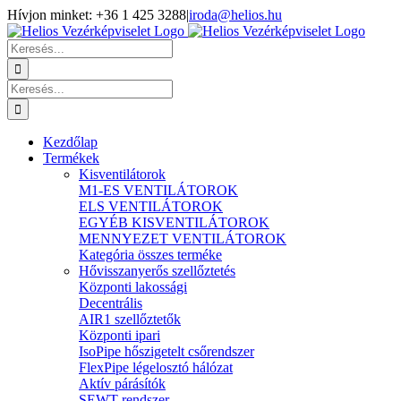
Kihagyás
Hívjon minket: +36 1 425 3288
|
iroda@helios.hu
YouTube
Facebook
Keresés...
Keresés...
Kezdőlap
Termékek
Kisventilátorok
M1-ES VENTILÁTOROK
ELS VENTILÁTOROK
EGYÉB KISVENTILÁTOROK
MENNYEZET VENTILÁTOROK
Kategória összes terméke
Hővisszanyerős szellőztetés
Központi lakossági
Decentrális
AIR1 szellőztetők
Központi ipari
IsoPipe hőszigetelt csőrendszer
FlexPipe légelosztó hálózat
Aktív párásítók
SEWT rendszer