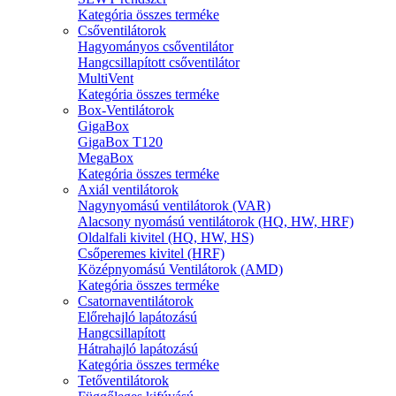
Kategória összes terméke
Csőventilátorok
Hagyományos csőventilátor
Hangcsillapított csőventilátor
MultiVent
Kategória összes terméke
Box-Ventilátorok
GigaBox
GigaBox T120
MegaBox
Kategória összes terméke
Axiál ventilátorok
Nagynyomású ventilátorok (VAR)
Alacsony nyomású ventilátorok (HQ, HW, HRF)
Oldalfali kivitel (HQ, HW, HS)
Csőperemes kivitel (HRF)
Középnyomású Ventilátorok (AMD)
Kategória összes terméke
Csatornaventilátorok
Előrehajló lapátozású
Hangcsillapított
Hátrahajló lapátozású
Kategória összes terméke
Tetőventilátorok