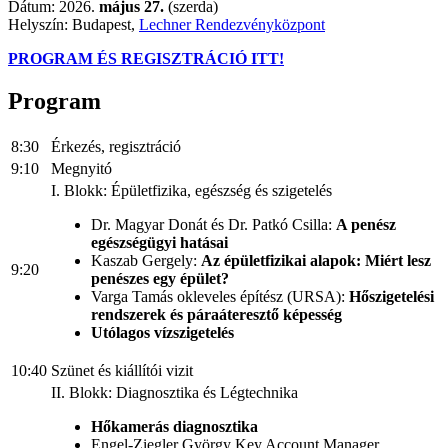
Dátum: 2026.
május 27.
(szerda)
Helyszín: Budapest,
Lechner Rendezvényközpont
PROGRAM ÉS REGISZTRÁCIÓ ITT!
Program
8:30
Érkezés, regisztráció
9:10
Megnyitó
I. Blokk: Épületfizika, egészség és szigetelés
Dr. Magyar Donát és Dr. Patkó Csilla:
A penész
egészségügyi hatásai
Kaszab Gergely:
Az épületfizikai alapok: Miért lesz
9:20
penészes egy épület?
Varga Tamás okleveles építész (URSA):
Hőszigetelési
rendszerek és páraáteresztő képesség
Utólagos vízszigetelés
10:40
Szünet és kiállítói vizit
II. Blokk: Diagnosztika és Légtechnika
Hőkamerás diagnosztika
Engel-Ziegler György Key Account Manager