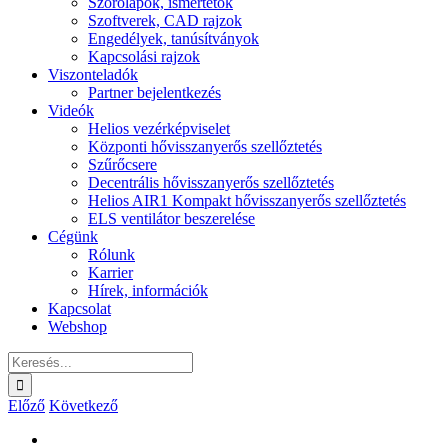
Szórólapok, ismertetők
Szoftverek, CAD rajzok
Engedélyek, tanúsítványok
Kapcsolási rajzok
Viszonteladók
Partner bejelentkezés
Videók
Helios vezérképviselet
Központi hővisszanyerős szellőztetés
Szűrőcsere
Decentrális hővisszanyerős szellőztetés
Helios AIR1 Kompakt hővisszanyerős szellőztetés
ELS ventilátor beszerelése
Cégünk
Rólunk
Karrier
Hírek, információk
Kapcsolat
Webshop
Keresés...
Előző
Következő
View