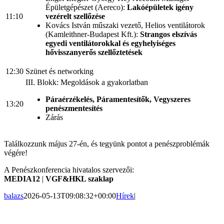
Épületgépészet (Aereco):
Lakóépületek igény
11:10
vezérelt szellőzése
Kovács István műszaki vezető, Helios ventilátorok
(Kamleithner-Budapest Kft.):
Strangos elszívás
egyedi ventilátorokkal és egyhelyiséges
hővisszanyerős szellőztetések
12:30
Szünet és networking
III. Blokk: Megoldások a gyakorlatban
Páraérzékelés, Páramentesítők, Vegyszeres
13:20
penészmentesítés
Zárás
Találkozzunk május 27-én, és tegyünk pontot a penészproblémák
végére!
A Penészkonferencia hivatalos szervezői:
MEDIA12
|
VGF&HKL szaklap
balazs
2026-05-13T09:08:32+00:00
Hírek
|
A weboldalon szereplő képek illusztrációk, a termékek azoktól
eltérhetnek. A műszaki adatok változásának jogát fenntartjuk.