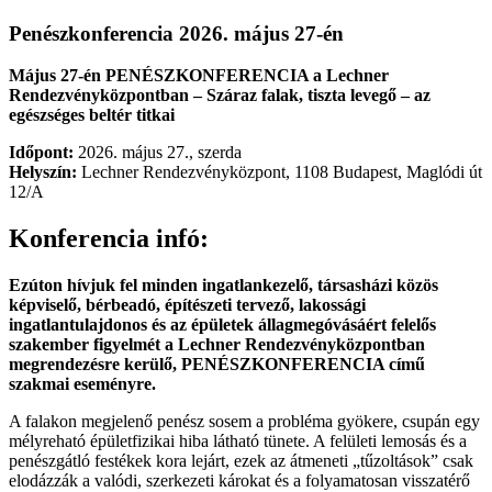
Larger
Image
Penészkonferencia 2026. május 27-én
Május 27-én PENÉSZKONFERENCIA a Lechner
Rendezvényközpontban – Száraz falak, tiszta levegő – az
egészséges beltér titkai
Időpont:
2026. május 27., szerda
Helyszín:
Lechner Rendezvényközpont, 1108 Budapest, Maglódi út
12/A
Konferencia infó:
Ezúton hívjuk fel minden ingatlankezelő, társasházi közös
képviselő, bérbeadó, építészeti tervező, lakossági
ingatlantulajdonos és az épületek állagmegóvásáért felelős
szakember figyelmét a Lechner Rendezvényközpontban
megrendezésre kerülő, PENÉSZKONFERENCIA című
szakmai eseményre.
A falakon megjelenő penész sosem a probléma gyökere, csupán egy
mélyreható épületfizikai hiba látható tünete. A felületi lemosás és a
penészgátló festékek kora lejárt, ezek az átmeneti „tűzoltások” csak
elodázzák a valódi, szerkezeti károkat és a folyamatosan visszatérő