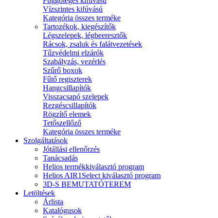
Függőleges kifúvású
Vízszintes kifúvású
Kategória összes terméke
Tartozékok, kiegészítők
Légszelepek, légbeeresztők
Rácsok, zsaluk és falátvezetések
Tűzvédelmi elzárók
Szabályzás, vezérlés
Szűrő boxok
Fűtő regiszterek
Hangcsillapítók
Visszacsapó szelepek
Rezgéscsillapítók
Rögzítő elemek
Tetőszellőző
Kategória összes terméke
Szolgáltatások
Jótállási ellenőrzés
Tanácsadás
Helios termékkiválasztó program
Helios AIR1Select kiválasztó program
3D-S BEMUTATÓTEREM
Letöltések
Árlista
Katalógusok