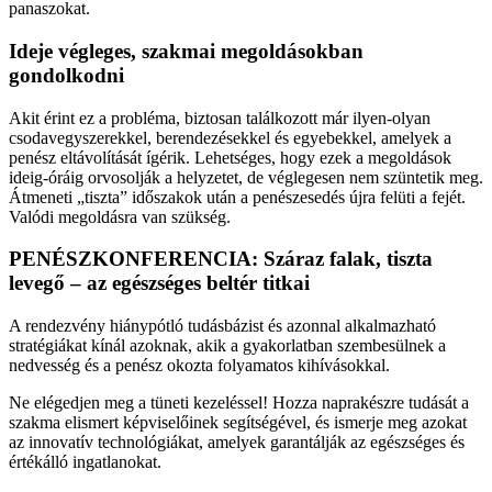
panaszokat.
Ideje végleges, szakmai megoldásokban
gondolkodni
Akit érint ez a probléma, biztosan találkozott már ilyen-olyan
csodavegyszerekkel, berendezésekkel és egyebekkel, amelyek a
penész eltávolítását ígérik. Lehetséges, hogy ezek a megoldások
ideig-óráig orvosolják a helyzetet, de véglegesen nem szüntetik meg.
Átmeneti „tiszta” időszakok után a penészesedés újra felüti a fejét.
Valódi megoldásra van szükség.
PENÉSZKONFERENCIA: Száraz falak, tiszta
levegő – az egészséges beltér titkai
A rendezvény hiánypótló tudásbázist és azonnal alkalmazható
stratégiákat kínál azoknak, akik a gyakorlatban szembesülnek a
nedvesség és a penész okozta folyamatos kihívásokkal.
Ne elégedjen meg a tüneti kezeléssel! Hozza naprakészre tudását a
szakma elismert képviselőinek segítségével, és ismerje meg azokat
az innovatív technológiákat, amelyek garantálják az egészséges és
értékálló ingatlanokat.