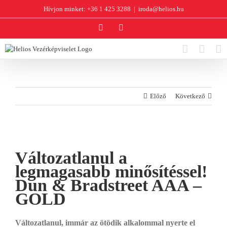
Kihagyás
Hívjon minket: +36 1 425 3288
|
iroda@helios.hu
YouTube
Facebook
Előző
Következő
View
Larger
Változatlanul a
Image
legmagasabb minősítéssel!
Dun & Bradstreet AAA –
GOLD
Változatlanul, immár az ötödik alkalommal nyerte el