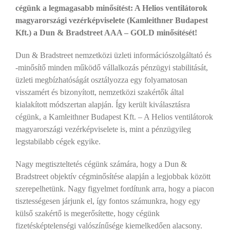
cégünk a legmagasabb minősítést: A Helios ventilátorok
magyarországi vezérképviselete (Kamleithner Budapest
Kft.) a Dun & Bradstreet AAA – GOLD minősítését!
Dun & Bradstreet nemzetközi üzleti információszolgáltató és
-minősítő minden működő vállalkozás pénzügyi stabilitását,
üzleti megbízhatóságát osztályozza egy folyamatosan
visszamért és bizonyított, nemzetközi szakértők által
kialakított módszertan alapján. Így került kiválasztásra
cégünk, a Kamleithner Budapest Kft. – A Helios ventilátorok
magyarországi vezérképviselete is, mint a pénzügyileg
legstabilabb cégek egyike.
Nagy megtiszteltetés cégünk számára, hogy a Dun &
Bradstreet objektív cégminősítése alapján a legjobbak között
szerepelhetünk. Nagy figyelmet fordítunk arra, hogy a piacon
tisztességesen járjunk el, így fontos számunkra, hogy egy
külső szakértő is megerősítette, hogy cégünk
fizetésképtelenségi valószínűsége kiemelkedően alacsony.