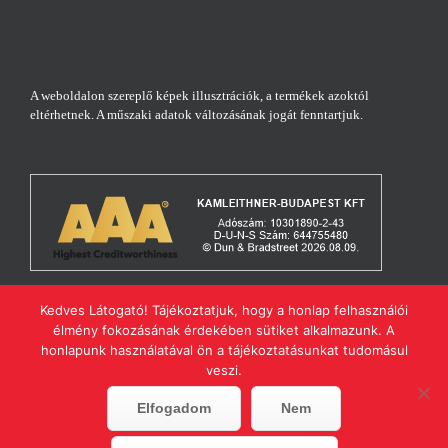
A weboldalon szereplő képek illusztrációk, a termékek azoktól
eltérhetnek. A műszaki adatok változásának jogát fenntartjuk.
Kedves Látogató! Tájékoztatjuk, hogy a honlap felhasználói
élmény fokozásának érdekében sütiket alkalmazunk. A
honlapunk használatával ön a tájékoztatásunkat tudomásul
veszi.
Minden jog fenntartva | Helios.hu | Készítette:
Leisz.NET
|
Adatvédelmi
Elfogadom
Nem
Szabályzat