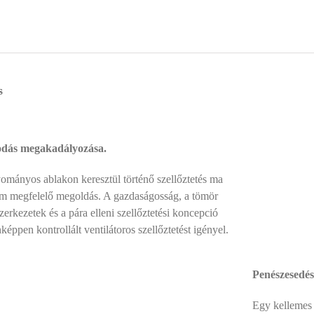
s
odás megakadályozása.
ományos ablakon keresztül történő szellőztetés ma
m megfelelő megoldás. A gazdaságosság, a tömör
zerkezetek és a pára elleni szellőztetési koncepció
éppen kontrollált ventilátoros szellőztetést igényel.
Penészesedés 
Egy kellemes 