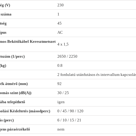
ég (V)
230
 száma
1
tség
45
ípus
AC
mos Bekötőkábel Keresztmetszet
4 x 1,5
tszám (1/perc)
2650 / 2250
(kg)
0.8
2 fordulatú utánfutásos és intervallum kapcsolá
rék átmérő (mm)
92
más szint (dB(A))
30 / 25
ába telepíthető
igen
olási Késleltetés (másodperc)
0 / 45 / 90 / 120
s (perc)
6 / 10 / 15 / 21
ngens páraérzékelő
nem