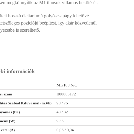
ősen megkönnyítik az M1 típusok villamos bekötését.
ített hosszú élettartamú golyóscsapágy lehetővé
 tetszőleges pozíciójú beépítést, így akár közvetlenül
ezetbe is szerelhető.
bi információk
M1/100 N/C
si szám
H00006172
lítás Szabad Kifúvásnál (m3/h)
90 / 75
nyomás (Pa)
48 / 32
tmény (W)
9 / 5
vétel (A)
0,06 / 0,04