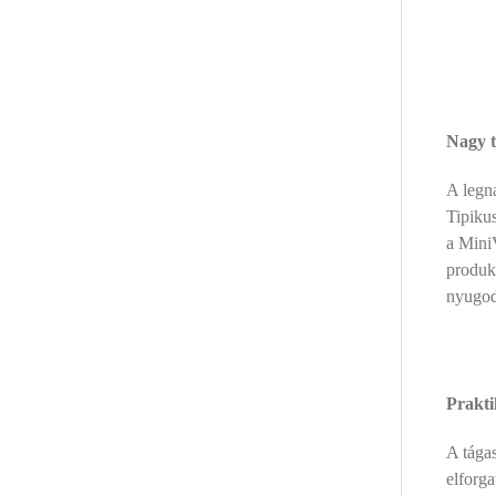
Nagy t
A legna
Tipikus
a Mini
produk
nyugodt
Prakti
A tágas
elforga