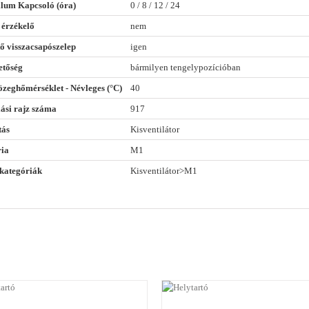
llum Kapcsoló (óra)
0 / 8 / 12 / 24
 érzékelő
nem
ő visszacsapószelep
igen
etőség
bármilyen tengelypozícióban
zeghőmérséklet - Névleges (°C)
40
ási rajz száma
917
tás
Kisventilátor
ria
M1
kategóriák
Kisventilátor>M1
RÉSZLETEK