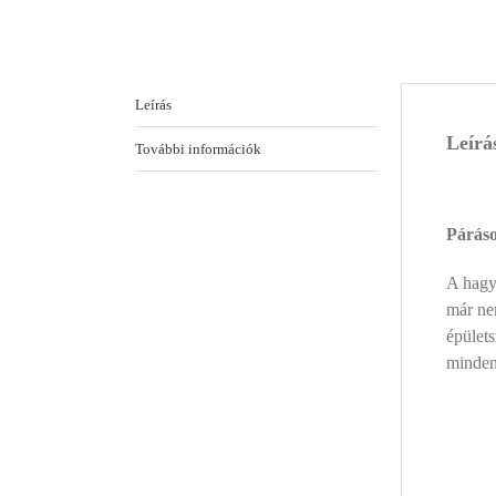
Leírás
Leírá
További információk
Párás
A hagy
már ne
épülets
mindenk