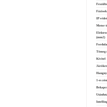
Feszülts
Fázisok
IP védet
Motor t
Elektro
(mm2)
Fordula
Tömeg 
Kivitel
Járóke
Hangnyo
1-es zón
Bekapcs
Utánfutá
Intelli