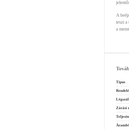
jelent
A beép
teszi a
a menny
Továb
Típus
Rendelé
Légszál
Zárási 
Teljesí
Áramfel