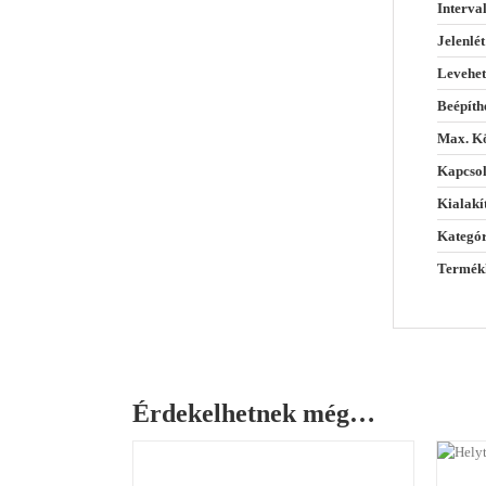
Interva
Jelenlét
Levehet
Beépíth
Max. Kö
Kapcsol
Kialakí
Kategó
Termék
Érdekelhetnek még…
RÉSZLETEK
RÉSZLETEK