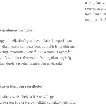
a szagokat, va
szervetlen any
távolítani a l
naponta 10-15 
eljesítmény csendesen.
gyobb teljesítmény a kisventilátor kategóriában.
 alkalmazási környezetben, 60 m3/h légszállításnál,
Vent(r) rekordnak vehető 31 Pa statikus nyomást
ál. A rákötött csővezeték-, és könyökmennyiség
an duplája is lehet, mint a versenytársaké.
kus és könnyen szerelhető.
 kábelvezetési hely, a ház tetszőleges
thatósága és a csavarok nélküli kontaktok jelentősen