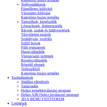
Kategória összes terméke
Tetőventilátorok
Függőleges kifúvású
Vízszintes kifúvású
Kategória összes terméke
Tartozékok, kiegészítők
Légszelepek, légbeeresztők
Rácsok, zsaluk és falátvezetések
Tűzvédelmi elzárók
Szabályzás, vezérlés
Szűrő boxok
Fűtő regiszterek
Hangcsillapítók
Visszacsapó szelepek
Rezgéscsillapítók
Rögzítő elemek
Tetőszellőző
Kategória összes terméke
Szolgáltatások
Jótállási ellenőrzés
Tanácsadás
Helios termékkiválasztó program
Helios AIR1Select kiválasztó program
3D-S BEMUTATÓTEREM
Letöltések