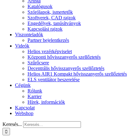
Árlista
Katalógusok
Szórólapok, ismertetők
Szoftverek, CAD rajzok
Engedélyek, tanúsítványok
Kapcsolási rajzok
Viszonteladók
Partner bejelentkezés
Videók
Helios vezérképviselet
Központi hővisszanyerős szellőztetés
Szűrőcsere
Decentrális hővisszanyerős szellőztetés
Helios AIR1 Kompakt hővisszanyerős szellőztetés
ELS ventilátor beszerelése
Cégünk
Rólunk
Karrier
Hírek, információk
Kapcsolat
Webshop
Keresés...