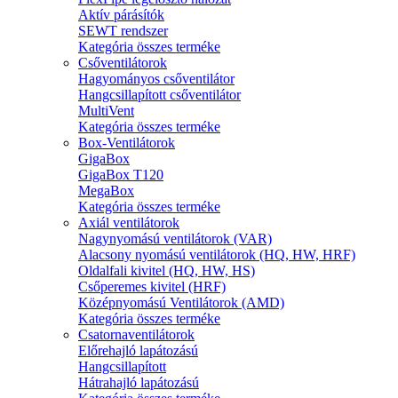
Aktív párásítók
SEWT rendszer
Kategória összes terméke
Csőventilátorok
Hagyományos csőventilátor
Hangcsillapított csőventilátor
MultiVent
Kategória összes terméke
Box-Ventilátorok
GigaBox
GigaBox T120
MegaBox
Kategória összes terméke
Axiál ventilátorok
Nagynyomású ventilátorok (VAR)
Alacsony nyomású ventilátorok (HQ, HW, HRF)
Oldalfali kivitel (HQ, HW, HS)
Csőperemes kivitel (HRF)
Középnyomású Ventilátorok (AMD)
Kategória összes terméke
Csatornaventilátorok
Előrehajló lapátozású
Hangcsillapított
Hátrahajló lapátozású