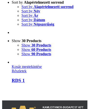
Sort by
Alapértelmezett sorrend
Sort by
Alapértelmezett sorrend
Sort by
Név
Sort by
Ár
Sort by
Dátum
Sort by
Népszerűség
Show
30 Products
Show
30 Products
Show
60 Products
Show
90 Products
Kosár megtekintése
Részletek
RDS 1
A weboldalon szereplő képek illusztrációk, a termékek azoktól
eltérhetnek. A műszaki adatok változásának jogát fenntartjuk.