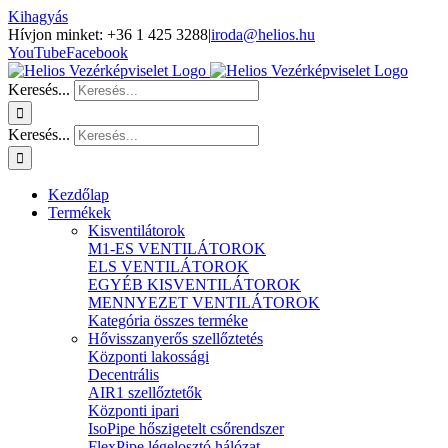
Kihagyás
Hívjon minket: +36 1 425 3288
|
iroda@helios.hu
YouTube
Facebook
Keresés...
Keresés...
Kezdőlap
Termékek
Kisventilátorok
M1-ES VENTILÁTOROK
ELS VENTILÁTOROK
EGYÉB KISVENTILÁTOROK
MENNYEZET VENTILÁTOROK
Kategória összes terméke
Hővisszanyerős szellőztetés
Központi lakossági
Decentrális
AIR1 szellőztetők
Központi ipari
IsoPipe hőszigetelt csőrendszer
FlexPipe légelosztó hálózat