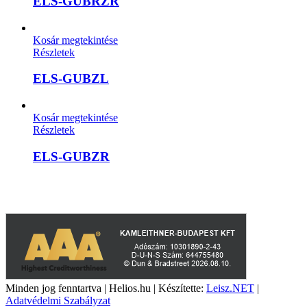
ELS-GUBRZR
Kosár megtekintése
Részletek
ELS-GUBZL
Kosár megtekintése
Részletek
ELS-GUBZR
A weboldalon szereplő képek illusztrációk, a termékek azoktól
eltérhetnek. A műszaki adatok változásának jogát fenntartjuk.
Minden jog fenntartva | Helios.hu | Készítette:
Leisz.NET
|
Adatvédelmi Szabályzat