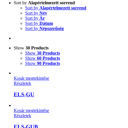
Sort by
Alapértelmezett sorrend
Sort by
Alapértelmezett sorrend
Sort by
Név
Sort by
Ár
Sort by
Dátum
Sort by
Népszerűség
Show
30 Products
Show
30 Products
Show
60 Products
Show
90 Products
Kosár megtekintése
Részletek
ELS-GU
Kosár megtekintése
Részletek
ELS-GUB