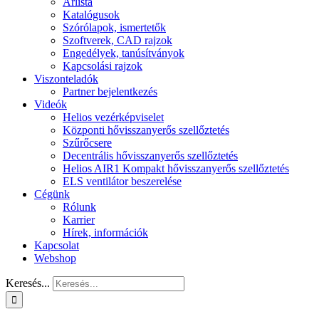
Árlista
Katalógusok
Szórólapok, ismertetők
Szoftverek, CAD rajzok
Engedélyek, tanúsítványok
Kapcsolási rajzok
Viszonteladók
Partner bejelentkezés
Videók
Helios vezérképviselet
Központi hővisszanyerős szellőztetés
Szűrőcsere
Decentrális hővisszanyerős szellőztetés
Helios AIR1 Kompakt hővisszanyerős szellőztetés
ELS ventilátor beszerelése
Cégünk
Rólunk
Karrier
Hírek, információk
Kapcsolat
Webshop
Keresés...