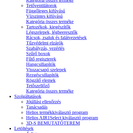
Kategória összes terméke
Tetőventilátorok
Függőleges kifúvású
Vízszintes kifúvású
Kategória összes terméke
Tartozékok, kiegészítők
Légszelepek, légbeeresztők
Rácsok, zsaluk és falátvezetések
Tűzvédelmi elzárók
Szabályzás, vezérlés
Szűrő boxok
Fűtő regiszterek
Hangcsillapítók
Visszacsapó szelepek
Rezgéscsillapítók
Rögzítő elemek
Tetőszellőző
Kategória összes terméke
Szolgáltatások
Jótállási ellenőrzés
Tanácsadás
Helios termékkiválasztó program
Helios AIR1Select kiválasztó program
3D-S BEMUTATÓTEREM
Letöltések