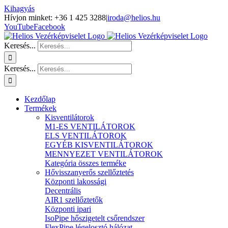
Kihagyás
Hívjon minket: +36 1 425 3288
|
iroda@helios.hu
YouTube
Facebook
Keresés...
Keresés...
Kezdőlap
Termékek
Kisventilátorok
M1-ES VENTILÁTOROK
ELS VENTILÁTOROK
EGYÉB KISVENTILÁTOROK
MENNYEZET VENTILÁTOROK
Kategória összes terméke
Hővisszanyerős szellőztetés
Központi lakossági
Decentrális
AIR1 szellőztetők
Központi ipari
IsoPipe hőszigetelt csőrendszer
FlexPipe légelosztó hálózat