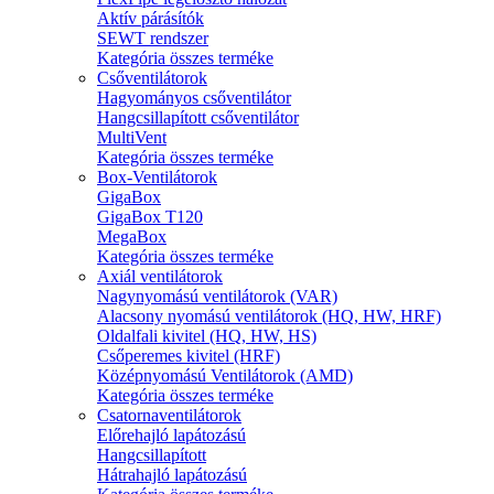
Aktív párásítók
SEWT rendszer
Kategória összes terméke
Csőventilátorok
Hagyományos csőventilátor
Hangcsillapított csőventilátor
MultiVent
Kategória összes terméke
Box-Ventilátorok
GigaBox
GigaBox T120
MegaBox
Kategória összes terméke
Axiál ventilátorok
Nagynyomású ventilátorok (VAR)
Alacsony nyomású ventilátorok (HQ, HW, HRF)
Oldalfali kivitel (HQ, HW, HS)
Csőperemes kivitel (HRF)
Középnyomású Ventilátorok (AMD)
Kategória összes terméke
Csatornaventilátorok
Előrehajló lapátozású
Hangcsillapított
Hátrahajló lapátozású