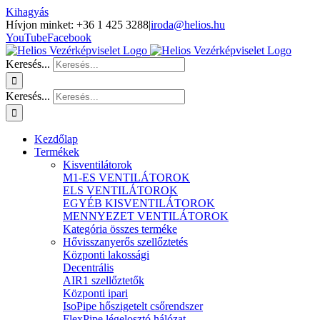
Kihagyás
Hívjon minket: +36 1 425 3288
|
iroda@helios.hu
YouTube
Facebook
Keresés...
Keresés...
Kezdőlap
Termékek
Kisventilátorok
M1-ES VENTILÁTOROK
ELS VENTILÁTOROK
EGYÉB KISVENTILÁTOROK
MENNYEZET VENTILÁTOROK
Kategória összes terméke
Hővisszanyerős szellőztetés
Központi lakossági
Decentrális
AIR1 szellőztetők
Központi ipari
IsoPipe hőszigetelt csőrendszer
FlexPipe légelosztó hálózat