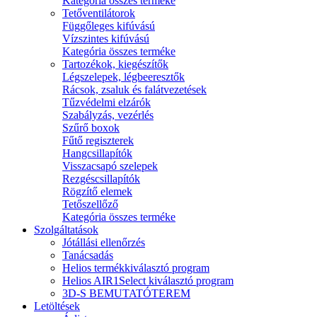
Kategória összes terméke
Tetőventilátorok
Függőleges kifúvású
Vízszintes kifúvású
Kategória összes terméke
Tartozékok, kiegészítők
Légszelepek, légbeeresztők
Rácsok, zsaluk és falátvezetések
Tűzvédelmi elzárók
Szabályzás, vezérlés
Szűrő boxok
Fűtő regiszterek
Hangcsillapítók
Visszacsapó szelepek
Rezgéscsillapítók
Rögzítő elemek
Tetőszellőző
Kategória összes terméke
Szolgáltatások
Jótállási ellenőrzés
Tanácsadás
Helios termékkiválasztó program
Helios AIR1Select kiválasztó program
3D-S BEMUTATÓTEREM
Letöltések