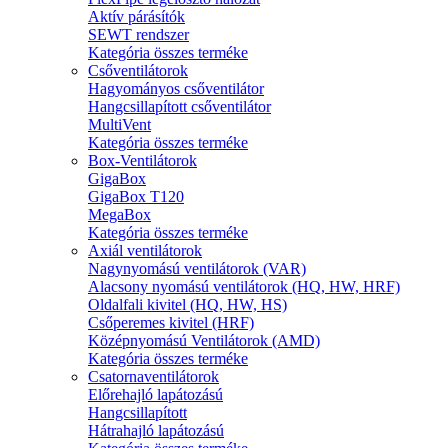
Aktív párásítók
SEWT rendszer
Kategória összes terméke
Csőventilátorok
Hagyományos csőventilátor
Hangcsillapított csőventilátor
MultiVent
Kategória összes terméke
Box-Ventilátorok
GigaBox
GigaBox T120
MegaBox
Kategória összes terméke
Axiál ventilátorok
Nagynyomású ventilátorok (VAR)
Alacsony nyomású ventilátorok (HQ, HW, HRF)
Oldalfali kivitel (HQ, HW, HS)
Csőperemes kivitel (HRF)
Középnyomású Ventilátorok (AMD)
Kategória összes terméke
Csatornaventilátorok
Előrehajló lapátozású
Hangcsillapított
Hátrahajló lapátozású