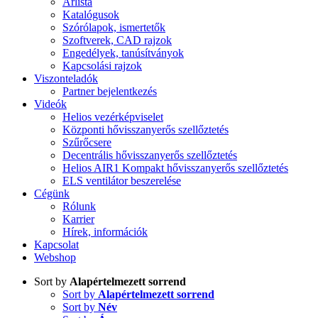
Árlista
Katalógusok
Szórólapok, ismertetők
Szoftverek, CAD rajzok
Engedélyek, tanúsítványok
Kapcsolási rajzok
Viszonteladók
Partner bejelentkezés
Videók
Helios vezérképviselet
Központi hővisszanyerős szellőztetés
Szűrőcsere
Decentrális hővisszanyerős szellőztetés
Helios AIR1 Kompakt hővisszanyerős szellőztetés
ELS ventilátor beszerelése
Cégünk
Rólunk
Karrier
Hírek, információk
Kapcsolat
Webshop
Sort by
Alapértelmezett sorrend
Sort by
Alapértelmezett sorrend
Sort by
Név