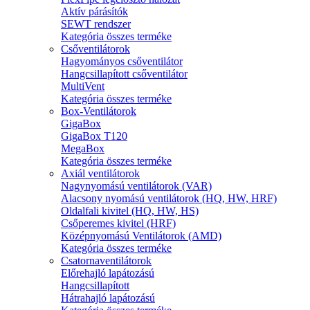
Aktív párásítók
SEWT rendszer
Kategória összes terméke
Csőventilátorok
Hagyományos csőventilátor
Hangcsillapított csőventilátor
MultiVent
Kategória összes terméke
Box-Ventilátorok
GigaBox
GigaBox T120
MegaBox
Kategória összes terméke
Axiál ventilátorok
Nagynyomású ventilátorok (VAR)
Alacsony nyomású ventilátorok (HQ, HW, HRF)
Oldalfali kivitel (HQ, HW, HS)
Csőperemes kivitel (HRF)
Középnyomású Ventilátorok (AMD)
Kategória összes terméke
Csatornaventilátorok
Előrehajló lapátozású
Hangcsillapított
Hátrahajló lapátozású