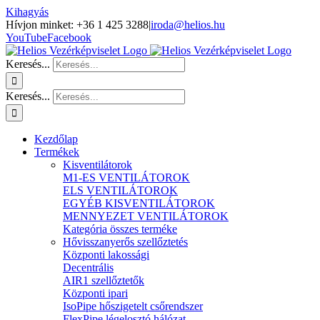
Kihagyás
Hívjon minket: +36 1 425 3288
|
iroda@helios.hu
YouTube
Facebook
Keresés...
Keresés...
Kezdőlap
Termékek
Kisventilátorok
M1-ES VENTILÁTOROK
ELS VENTILÁTOROK
EGYÉB KISVENTILÁTOROK
MENNYEZET VENTILÁTOROK
Kategória összes terméke
Hővisszanyerős szellőztetés
Központi lakossági
Decentrális
AIR1 szellőztetők
Központi ipari
IsoPipe hőszigetelt csőrendszer
FlexPipe légelosztó hálózat