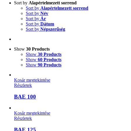
Sort by
Alapértelmezett sorrend
Sort by
Alapértelmezett sorrend
Sort by
Név
Sort by
Ár
Sort by
Dátum
Sort by
Népszerűség
Show
30 Products
Show
30 Products
Show
60 Products
Show
90 Products
Kosár megtekintése
Részletek
BAE 100
Kosár megtekintése
Részletek
BAE 125