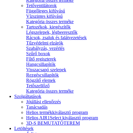
Kategória összes terméke
Tetőventilátorok
Függőleges kifúvású
Vízszintes kifúvású
Kategória összes terméke
Tartozékok, kiegészítők
Légszelepek, légbeeresztők
Rácsok, zsaluk és falátvezetések
Tűzvédelmi elzárók
Szabályzás, vezérlés
Szűrő boxok
Fűtő regiszterek
Hangcsillapítók
Visszacsapó szelepek
Rezgéscsillapítók
Rögzítő elemek
Tetőszellőző
Kategória összes terméke
Szolgáltatások
Jótállási ellenőrzés
Tanácsadás
Helios termékkiválasztó program
Helios AIR1Select kiválasztó program
3D-S BEMUTATÓTEREM
Letöltések