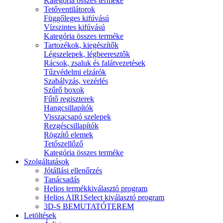
Kategória összes terméke
Tetőventilátorok
Függőleges kifúvású
Vízszintes kifúvású
Kategória összes terméke
Tartozékok, kiegészítők
Légszelepek, légbeeresztők
Rácsok, zsaluk és falátvezetések
Tűzvédelmi elzárók
Szabályzás, vezérlés
Szűrő boxok
Fűtő regiszterek
Hangcsillapítók
Visszacsapó szelepek
Rezgéscsillapítók
Rögzítő elemek
Tetőszellőző
Kategória összes terméke
Szolgáltatások
Jótállási ellenőrzés
Tanácsadás
Helios termékkiválasztó program
Helios AIR1Select kiválasztó program
3D-S BEMUTATÓTEREM
Letöltések