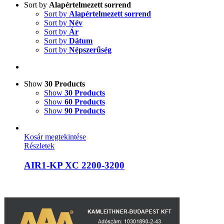
Sort by
Alapértelmezett sorrend
Sort by
Alapértelmezett sorrend
Sort by
Név
Sort by
Ár
Sort by
Dátum
Sort by
Népszerűség
Show
30 Products
Show
30 Products
Show
60 Products
Show
90 Products
Kosár megtekintése
Részletek
AIR1-KP XC 2200-3200
A weboldalon szereplő képek illusztrációk, a termékek azoktól eltérhe