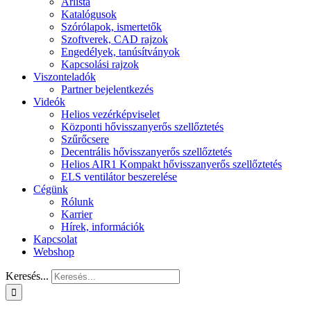
Árlista
Katalógusok
Szórólapok, ismertetők
Szoftverek, CAD rajzok
Engedélyek, tanúsítványok
Kapcsolási rajzok
Viszonteladók
Partner bejelentkezés
Videók
Helios vezérképviselet
Központi hővisszanyerős szellőztetés
Szűrőcsere
Decentrális hővisszanyerős szellőztetés
Helios AIR1 Kompakt hővisszanyerős szellőztetés
ELS ventilátor beszerelése
Cégünk
Rólunk
Karrier
Hírek, információk
Kapcsolat
Webshop
Keresés...