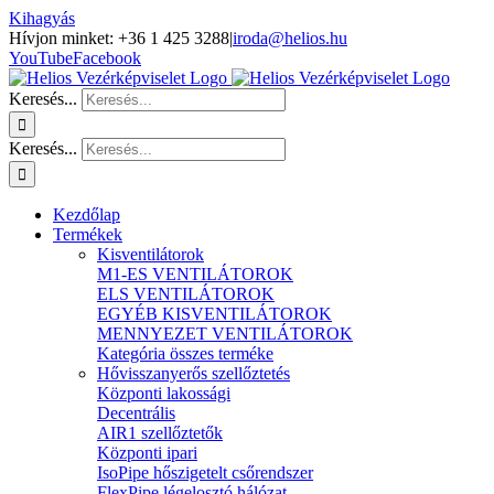
Kihagyás
Hívjon minket: +36 1 425 3288
|
iroda@helios.hu
YouTube
Facebook
Keresés...
Keresés...
Kezdőlap
Termékek
Kisventilátorok
M1-ES VENTILÁTOROK
ELS VENTILÁTOROK
EGYÉB KISVENTILÁTOROK
MENNYEZET VENTILÁTOROK
Kategória összes terméke
Hővisszanyerős szellőztetés
Központi lakossági
Decentrális
AIR1 szellőztetők
Központi ipari
IsoPipe hőszigetelt csőrendszer
FlexPipe légelosztó hálózat