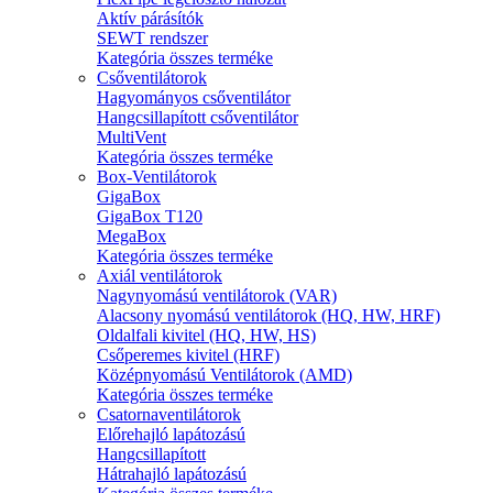
Aktív párásítók
SEWT rendszer
Kategória összes terméke
Csőventilátorok
Hagyományos csőventilátor
Hangcsillapított csőventilátor
MultiVent
Kategória összes terméke
Box-Ventilátorok
GigaBox
GigaBox T120
MegaBox
Kategória összes terméke
Axiál ventilátorok
Nagynyomású ventilátorok (VAR)
Alacsony nyomású ventilátorok (HQ, HW, HRF)
Oldalfali kivitel (HQ, HW, HS)
Csőperemes kivitel (HRF)
Középnyomású Ventilátorok (AMD)
Kategória összes terméke
Csatornaventilátorok
Előrehajló lapátozású
Hangcsillapított
Hátrahajló lapátozású