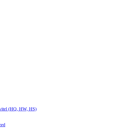
ivitel (HQ, HW, HS)
zed