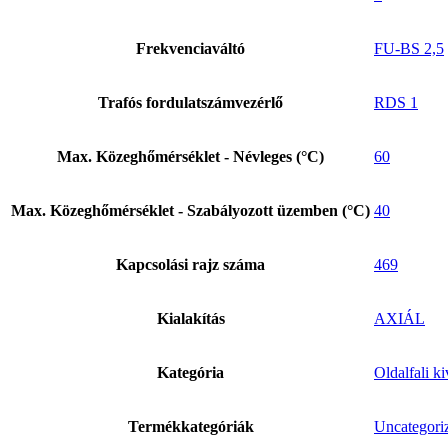
Frekvenciaváltó
FU-BS 2,5
Trafós fordulatszámvezérlő
RDS 1
Max. Közeghőmérséklet - Névleges (°C)
60
Max. Közeghőmérséklet - Szabályozott üzemben (°C)
40
Kapcsolási rajz száma
469
Kialakítás
AXIÁL
Kategória
Oldalfali k
Termékkategóriák
Uncategori