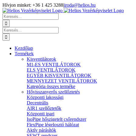
Kihagyás
Hívjon minket: +36 1 425 3288
|
iroda@helios.hu
YouTube
Facebook
Keresés...
Keresés...
Kezdőlap
Termékek
Kisventilátorok
M1-ES VENTILÁTOROK
ELS VENTILÁTOROK
EGYÉB KISVENTILÁTOROK
MENNYEZET VENTILÁTOROK
Kategória összes terméke
Hővisszanyerős szellőztetés
Központi lakossági
Decentrális
AIR1 szellőztetők
Központi ipari
IsoPipe hőszigetelt csőrendszer
FlexPipe légelosztó hálózat
Aktív párásítók
SEWT rendszer