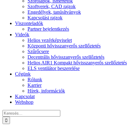
Szórólapok, ismertetők
Szoftverek, CAD rajzok
Engedélyek, tanúsítványok
Kapcsolási rajzok
Viszonteladók
Partner bejelentkezés
Videók
Helios vezérképviselet
Központi hővisszanyerős szellőztetés
Szűrőcsere
Decentrális hővisszanyerős szellőztetés
Helios AIR1 Kompakt hővisszanyerős szellőztetés
ELS ventilátor beszerelése
Cégünk
Rólunk
Karrier
Hírek, információk
Kapcsolat
Webshop
Keresés...