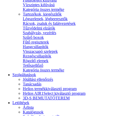
Függőleges kifúvású
Vízszintes kifúvású
Kategória összes terméke
Tartozékok, kiegészítők
Légszelepek, légbeeresztők
Rácsok, zsaluk és falátvezetések
Tűzvédelmi elzárók
Szabályzás, vezérlés
Szűrő boxok
Fűtő regiszterek
Hangcsillapítók
Visszacsapó szelepek
Rezgéscsillapítók
Rögzítő elemek
Tetőszellőző
Kategória összes terméke
Szolgáltatások
Jótállási ellenőrzés
Tanácsadás
Helios termékkiválasztó program
Helios AIR1Select kiválasztó program
3D-S BEMUTATÓTEREM
Letöltések
Árlista
Katalógusok