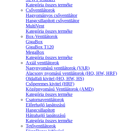
Kategória összes terméke
Csőventilátorok
Hagyományos csőventilátor
Hangcsillapított csőventilátor
MultiVent
Kategória összes terméke
Box-Ventilátorok
GigaBox
GigaBox T120
MegaBox
Kategória összes terméke
Axiál ventilátorok
Nagynyomású ventilátorok (VAR)
Alacsony nyomású ventilátorok (HQ, HW, HRF)
Oldalfali kivitel (HQ, HW, HS)
Csőperemes kivitel (HRF)
Középnyomású Ventilátorok (AMD)
Kategória összes terméke
Csatornaventilátorok
Előrehajló lapátozású
Hangcsillapított
Hátrahajló lapátozású
Kategória összes terméke
Tetőventilátorok