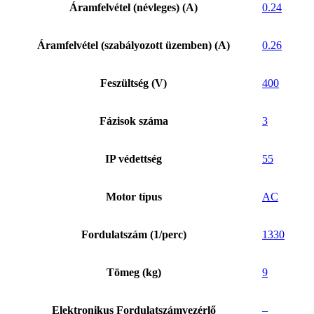
Áramfelvétel (névleges) (A)
0.24
Áramfelvétel (szabályozott üzemben) (A)
0.26
Feszültség (V)
400
Fázisok száma
3
IP védettség
55
Motor típus
AC
Fordulatszám (1/perc)
1330
Tömeg (kg)
9
Elektronikus Fordulatszámvezérlő
–