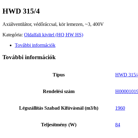
HWD 315/4
Axiálventilátor, védőráccsal, kör lemezen, ~3, 400V
Kategória:
Oldalfali kivitel (HQ HW HS)
További információk
További információk
Típus
HWD 315/
Rendelési szám
H0000101
Légszállítás Szabad Kifúvásnál (m3/h)
1960
Teljesítmény (W)
84