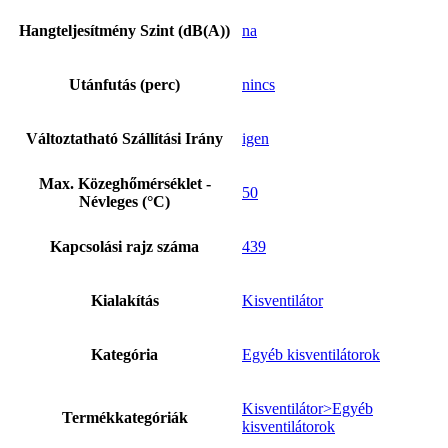
Hangteljesítmény Szint (dB(A))
na
Utánfutás (perc)
nincs
Változtatható Szállítási Irány
igen
Max. Közeghőmérséklet -
50
Névleges (°C)
Kapcsolási rajz száma
439
Kialakítás
Kisventilátor
Kategória
Egyéb kisventilátorok
Kisventilátor>Egyéb
Termékkategóriák
kisventilátorok