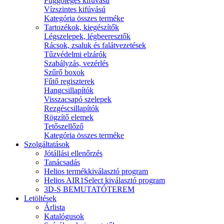
Függőleges kifúvású
Vízszintes kifúvású
Kategória összes terméke
Tartozékok, kiegészítők
Légszelepek, légbeeresztők
Rácsok, zsaluk és falátvezetések
Tűzvédelmi elzárók
Szabályzás, vezérlés
Szűrő boxok
Fűtő regiszterek
Hangcsillapítók
Visszacsapó szelepek
Rezgéscsillapítók
Rögzítő elemek
Tetőszellőző
Kategória összes terméke
Szolgáltatások
Jótállási ellenőrzés
Tanácsadás
Helios termékkiválasztó program
Helios AIR1Select kiválasztó program
3D-S BEMUTATÓTEREM
Letöltések
Árlista
Katalógusok