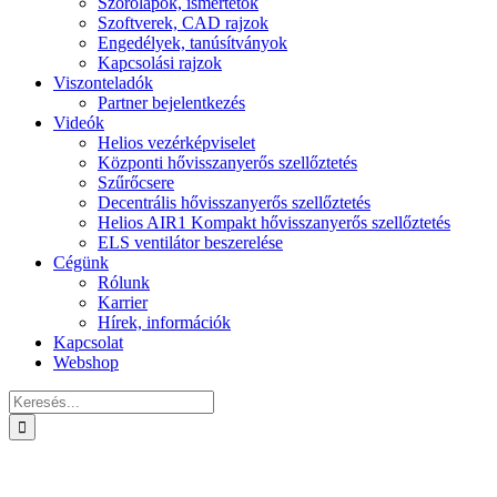
Szórólapok, ismertetők
Szoftverek, CAD rajzok
Engedélyek, tanúsítványok
Kapcsolási rajzok
Viszonteladók
Partner bejelentkezés
Videók
Helios vezérképviselet
Központi hővisszanyerős szellőztetés
Szűrőcsere
Decentrális hővisszanyerős szellőztetés
Helios AIR1 Kompakt hővisszanyerős szellőztetés
ELS ventilátor beszerelése
Cégünk
Rólunk
Karrier
Hírek, információk
Kapcsolat
Webshop
Keresés...