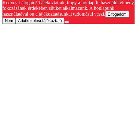
Kedves Látogató! Tájékoztatjuk, hogy a honlap felhasználói élmény
fokozásának érdekében sütiket alkalmazunk. A honlapunk
használatával ön a tájékoztatásunkat tudomásul veszi.
Elfogadom
Nem
Adatkezelési tájékoztató
Go
to
Top