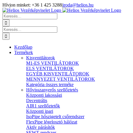
Kihagyás
Hívjon minket: +36 1 425 3288
|
iroda@helios.hu
YouTube
Facebook
Keresés...
Keresés...
Kezdőlap
Termékek
Kisventilátorok
M1-ES VENTILÁTOROK
ELS VENTILÁTOROK
EGYÉB KISVENTILÁTOROK
MENNYEZET VENTILÁTOROK
Kategória összes terméke
Hővisszanyerős szellőztetés
Központi lakossági
Decentrális
AIR1 szellőztetők
Központi ipari
IsoPipe hőszigetelt csőrendszer
FlexPipe légelosztó hálózat
Aktív párásítók
SEWT rendszer