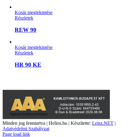
Kosár megtekintése
Részletek
REW 90
Kosár megtekintése
Részletek
HR 90 KE
A weboldalon szereplő képek illusztrációk, a termékek azoktól
eltérhetnek. A műszaki adatok változásának jogát fenntartjuk.
Minden jog fenntartva | Helios.hu | Készítette:
Leisz.NET
|
Adatvédelmi Szabályzat
YouTube
Facebook
Page load link