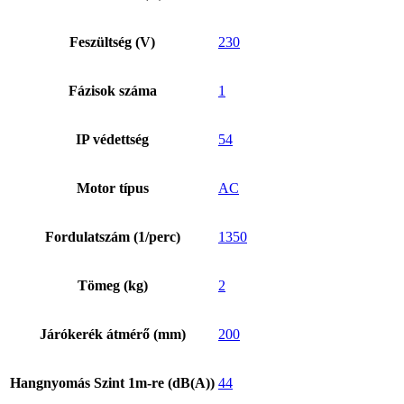
Feszültség (V)
230
Fázisok száma
1
IP védettség
54
Motor típus
AC
Fordulatszám (1/perc)
1350
Tömeg (kg)
2
Járókerék átmérő (mm)
200
Hangnyomás Szint 1m-re (dB(A))
44