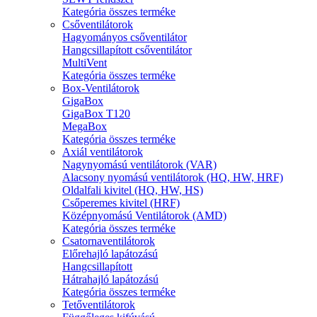
Kategória összes terméke
Csőventilátorok
Hagyományos csőventilátor
Hangcsillapított csőventilátor
MultiVent
Kategória összes terméke
Box-Ventilátorok
GigaBox
GigaBox T120
MegaBox
Kategória összes terméke
Axiál ventilátorok
Nagynyomású ventilátorok (VAR)
Alacsony nyomású ventilátorok (HQ, HW, HRF)
Oldalfali kivitel (HQ, HW, HS)
Csőperemes kivitel (HRF)
Középnyomású Ventilátorok (AMD)
Kategória összes terméke
Csatornaventilátorok
Előrehajló lapátozású
Hangcsillapított
Hátrahajló lapátozású
Kategória összes terméke
Tetőventilátorok