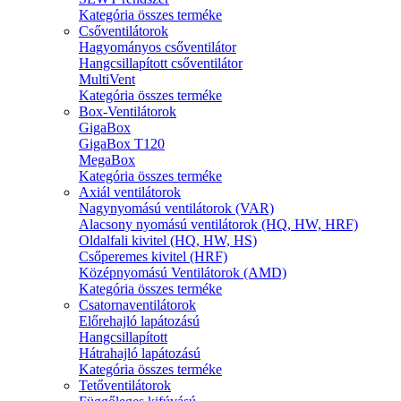
Kategória összes terméke
Csőventilátorok
Hagyományos csőventilátor
Hangcsillapított csőventilátor
MultiVent
Kategória összes terméke
Box-Ventilátorok
GigaBox
GigaBox T120
MegaBox
Kategória összes terméke
Axiál ventilátorok
Nagynyomású ventilátorok (VAR)
Alacsony nyomású ventilátorok (HQ, HW, HRF)
Oldalfali kivitel (HQ, HW, HS)
Csőperemes kivitel (HRF)
Középnyomású Ventilátorok (AMD)
Kategória összes terméke
Csatornaventilátorok
Előrehajló lapátozású
Hangcsillapított
Hátrahajló lapátozású
Kategória összes terméke
Tetőventilátorok