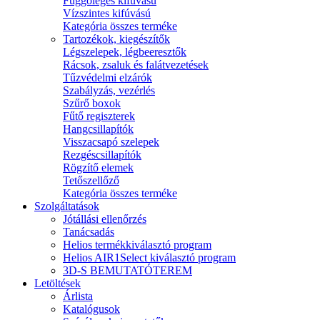
Függőleges kifúvású
Vízszintes kifúvású
Kategória összes terméke
Tartozékok, kiegészítők
Légszelepek, légbeeresztők
Rácsok, zsaluk és falátvezetések
Tűzvédelmi elzárók
Szabályzás, vezérlés
Szűrő boxok
Fűtő regiszterek
Hangcsillapítók
Visszacsapó szelepek
Rezgéscsillapítók
Rögzítő elemek
Tetőszellőző
Kategória összes terméke
Szolgáltatások
Jótállási ellenőrzés
Tanácsadás
Helios termékkiválasztó program
Helios AIR1Select kiválasztó program
3D-S BEMUTATÓTEREM
Letöltések
Árlista
Katalógusok