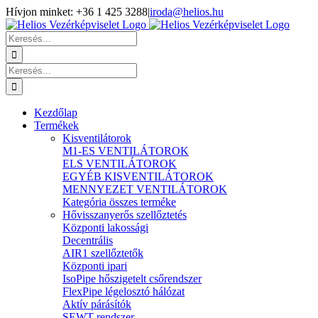
Kihagyás
Hívjon minket: +36 1 425 3288
|
iroda@helios.hu
YouTube
Facebook
Keresés...
Keresés...
Kezdőlap
Termékek
Kisventilátorok
M1-ES VENTILÁTOROK
ELS VENTILÁTOROK
EGYÉB KISVENTILÁTOROK
MENNYEZET VENTILÁTOROK
Kategória összes terméke
Hővisszanyerős szellőztetés
Központi lakossági
Decentrális
AIR1 szellőztetők
Központi ipari
IsoPipe hőszigetelt csőrendszer
FlexPipe légelosztó hálózat
Aktív párásítók
SEWT rendszer