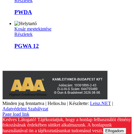
Részletek
PWDA
Kosár megtekintése
Részletek
PGWA 12
A weboldalon szereplő képek illusztrációk, a termékek azoktól
eltérhetnek. A műszaki adatok változásának jogát fenntartjuk.
Minden jog fenntartva | Helios.hu | Készítette:
Leisz.NET
|
Adatvédelmi Szabályzat
YouTube
Facebook
Page load link
Kedves Látogató! Tájékoztatjuk, hogy a honlap felhasználói élmény
fokozásának érdekében sütiket alkalmazunk. A honlapunk
használatával ön a tájékoztatásunkat tudomásul veszi.
Elfogadom