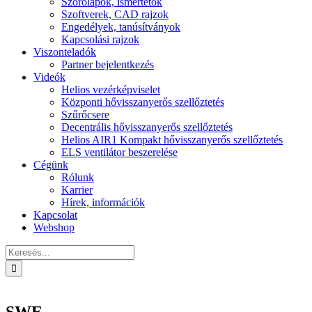
Szórólapok, ismertetők
Szoftverek, CAD rajzok
Engedélyek, tanúsítványok
Kapcsolási rajzok
Viszonteladók
Partner bejelentkezés
Videók
Helios vezérképviselet
Központi hővisszanyerős szellőztetés
Szűrőcsere
Decentrális hővisszanyerős szellőztetés
Helios AIR1 Kompakt hővisszanyerős szellőztetés
ELS ventilátor beszerelése
Cégünk
Rólunk
Karrier
Hírek, információk
Kapcsolat
Webshop
Keresés...
SWE