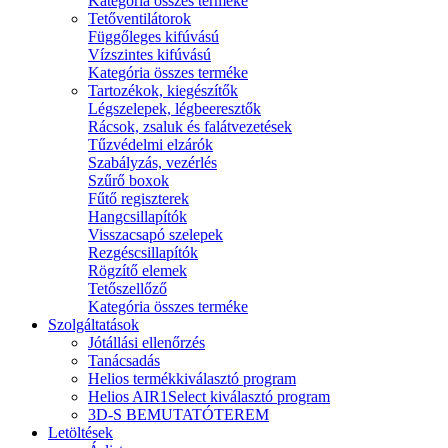
Kategória összes terméke
Tetőventilátorok
Függőleges kifúvású
Vízszintes kifúvású
Kategória összes terméke
Tartozékok, kiegészítők
Légszelepek, légbeeresztők
Rácsok, zsaluk és falátvezetések
Tűzvédelmi elzárók
Szabályzás, vezérlés
Szűrő boxok
Fűtő regiszterek
Hangcsillapítók
Visszacsapó szelepek
Rezgéscsillapítók
Rögzítő elemek
Tetőszellőző
Kategória összes terméke
Szolgáltatások
Jótállási ellenőrzés
Tanácsadás
Helios termékkiválasztó program
Helios AIR1Select kiválasztó program
3D-S BEMUTATÓTEREM
Letöltések