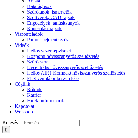
Árlista
Katalógusok
Szórólapok, ismertetők
Szoftverek, CAD rajzok
Engedélyek, tanúsítványok
Kapcsolási rajzok
Viszonteladók
Partner bejelentkezés
Videók
Helios vezérképviselet
Központi hővisszanyerős szellőztetés
Szűrőcsere
Decentrális hővisszanyerős szellőztetés
Helios AIR1 Kompakt hővisszanyerős szellőztetés
ELS ventilátor beszerelése
Cégünk
Rólunk
Karrier
Hírek, információk
Kapcsolat
Webshop
Keresés...