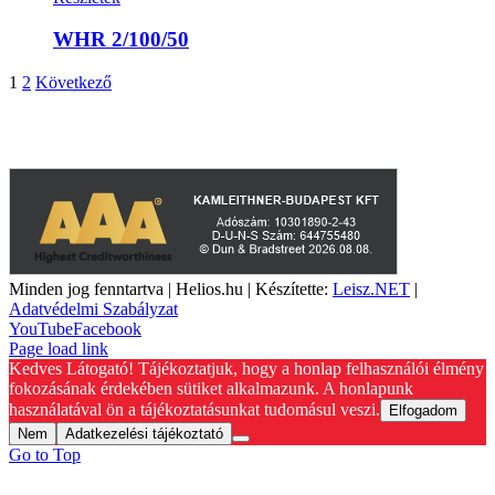
WHR 2/100/50
1
2
Következő
A weboldalon szereplő képek illusztrációk, a termékek azoktól
eltérhetnek. A műszaki adatok változásának jogát fenntartjuk.
Minden jog fenntartva | Helios.hu | Készítette:
Leisz.NET
|
Adatvédelmi Szabályzat
YouTube
Facebook
Page load link
Kedves Látogató! Tájékoztatjuk, hogy a honlap felhasználói élmény
fokozásának érdekében sütiket alkalmazunk. A honlapunk
használatával ön a tájékoztatásunkat tudomásul veszi.
Elfogadom
Nem
Adatkezelési tájékoztató
Go to Top