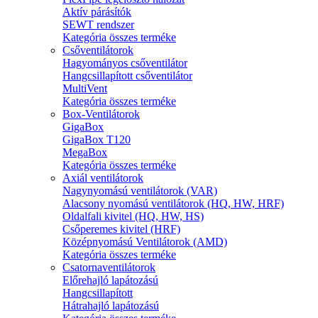
Aktív párásítók
SEWT rendszer
Kategória összes terméke
Csőventilátorok
Hagyományos csőventilátor
Hangcsillapított csőventilátor
MultiVent
Kategória összes terméke
Box-Ventilátorok
GigaBox
GigaBox T120
MegaBox
Kategória összes terméke
Axiál ventilátorok
Nagynyomású ventilátorok (VAR)
Alacsony nyomású ventilátorok (HQ, HW, HRF)
Oldalfali kivitel (HQ, HW, HS)
Csőperemes kivitel (HRF)
Középnyomású Ventilátorok (AMD)
Kategória összes terméke
Csatornaventilátorok
Előrehajló lapátozású
Hangcsillapított
Hátrahajló lapátozású