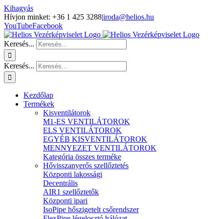
Kihagyás
Hívjon minket: +36 1 425 3288
|
iroda@helios.hu
YouTube
Facebook
Keresés...
Keresés...
Kezdőlap
Termékek
Kisventilátorok
M1-ES VENTILÁTOROK
ELS VENTILÁTOROK
EGYÉB KISVENTILÁTOROK
MENNYEZET VENTILÁTOROK
Kategória összes terméke
Hővisszanyerős szellőztetés
Központi lakossági
Decentrális
AIR1 szellőztetők
Központi ipari
IsoPipe hőszigetelt csőrendszer
FlexPipe légelosztó hálózat