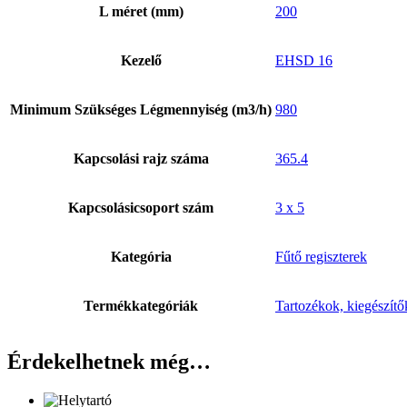
L méret (mm)
200
Kezelő
EHSD 16
Minimum Szükséges Légmennyiség (m3/h)
980
Kapcsolási rajz száma
365.4
Kapcsolásicsoport szám
3 x 5
Kategória
Fűtő regiszterek
Termékkategóriák
Tartozékok, kiegészítő
Érdekelhetnek még…