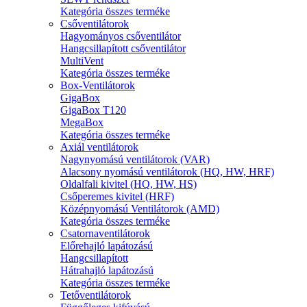
Kategória összes terméke
Csőventilátorok
Hagyományos csőventilátor
Hangcsillapított csőventilátor
MultiVent
Kategória összes terméke
Box-Ventilátorok
GigaBox
GigaBox T120
MegaBox
Kategória összes terméke
Axiál ventilátorok
Nagynyomású ventilátorok (VAR)
Alacsony nyomású ventilátorok (HQ, HW, HRF)
Oldalfali kivitel (HQ, HW, HS)
Csőperemes kivitel (HRF)
Középnyomású Ventilátorok (AMD)
Kategória összes terméke
Csatornaventilátorok
Előrehajló lapátozású
Hangcsillapított
Hátrahajló lapátozású
Kategória összes terméke
Tetőventilátorok