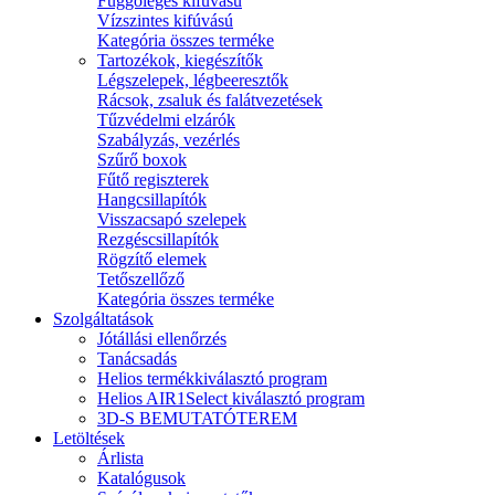
Függőleges kifúvású
Vízszintes kifúvású
Kategória összes terméke
Tartozékok, kiegészítők
Légszelepek, légbeeresztők
Rácsok, zsaluk és falátvezetések
Tűzvédelmi elzárók
Szabályzás, vezérlés
Szűrő boxok
Fűtő regiszterek
Hangcsillapítók
Visszacsapó szelepek
Rezgéscsillapítók
Rögzítő elemek
Tetőszellőző
Kategória összes terméke
Szolgáltatások
Jótállási ellenőrzés
Tanácsadás
Helios termékkiválasztó program
Helios AIR1Select kiválasztó program
3D-S BEMUTATÓTEREM
Letöltések
Árlista
Katalógusok