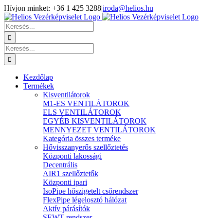
Kihagyás
Hívjon minket: +36 1 425 3288
|
iroda@helios.hu
YouTube
Facebook
Keresés...
Keresés...
Kezdőlap
Termékek
Kisventilátorok
M1-ES VENTILÁTOROK
ELS VENTILÁTOROK
EGYÉB KISVENTILÁTOROK
MENNYEZET VENTILÁTOROK
Kategória összes terméke
Hővisszanyerős szellőztetés
Központi lakossági
Decentrális
AIR1 szellőztetők
Központi ipari
IsoPipe hőszigetelt csőrendszer
FlexPipe légelosztó hálózat
Aktív párásítók
SEWT rendszer