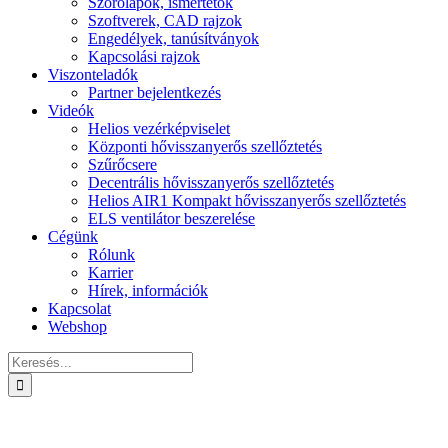
Szórólapok, ismertetők
Szoftverek, CAD rajzok
Engedélyek, tanúsítványok
Kapcsolási rajzok
Viszonteladók
Partner bejelentkezés
Videók
Helios vezérképviselet
Központi hővisszanyerős szellőztetés
Szűrőcsere
Decentrális hővisszanyerős szellőztetés
Helios AIR1 Kompakt hővisszanyerős szellőztetés
ELS ventilátor beszerelése
Cégünk
Rólunk
Karrier
Hírek, információk
Kapcsolat
Webshop
Keresés...