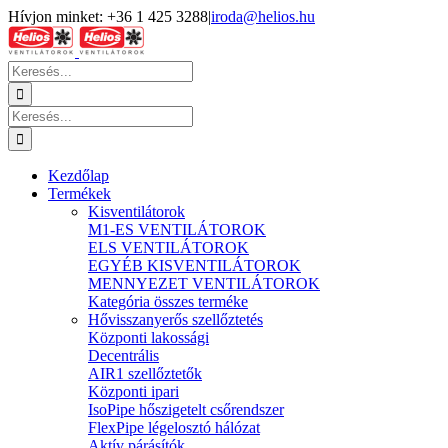
Kihagyás
Hívjon minket: +36 1 425 3288
|
iroda@helios.hu
YouTube
Facebook
Keresés...
Keresés...
Kezdőlap
Termékek
Kisventilátorok
M1-ES VENTILÁTOROK
ELS VENTILÁTOROK
EGYÉB KISVENTILÁTOROK
MENNYEZET VENTILÁTOROK
Kategória összes terméke
Hővisszanyerős szellőztetés
Központi lakossági
Decentrális
AIR1 szellőztetők
Központi ipari
IsoPipe hőszigetelt csőrendszer
FlexPipe légelosztó hálózat
Aktív párásítók