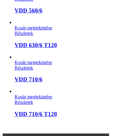
VDD 560/6
Kosár megtekintése
Részletek
VDD 630/6 T120
Kosár megtekintése
Részletek
VDD 710/6
Kosár megtekintése
Részletek
VDD 710/6 T120
A weboldalon szereplő képek illusztrációk, a termékek azoktól eltérhe