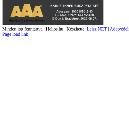
Minden jog fenntartva | Helios.hu | Készítette:
Leisz.NET
|
Adatvédel
YouTube
Facebook
Page load link
Go
to
Top