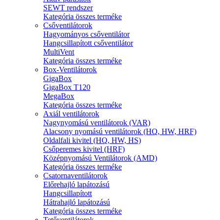
SEWT rendszer
Kategória összes terméke
Csőventilátorok
Hagyományos csőventilátor
Hangcsillapított csőventilátor
MultiVent
Kategória összes terméke
Box-Ventilátorok
GigaBox
GigaBox T120
MegaBox
Kategória összes terméke
Axiál ventilátorok
Nagynyomású ventilátorok (VAR)
Alacsony nyomású ventilátorok (HQ, HW, HRF)
Oldalfali kivitel (HQ, HW, HS)
Csőperemes kivitel (HRF)
Középnyomású Ventilátorok (AMD)
Kategória összes terméke
Csatornaventilátorok
Előrehajló lapátozású
Hangcsillapított
Hátrahajló lapátozású
Kategória összes terméke
Tetőventilátorok