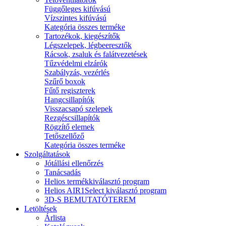
Függőleges kifúvású
Vízszintes kifúvású
Kategória összes terméke
Tartozékok, kiegészítők
Légszelepek, légbeeresztők
Rácsok, zsaluk és falátvezetések
Tűzvédelmi elzárók
Szabályzás, vezérlés
Szűrő boxok
Fűtő regiszterek
Hangcsillapítók
Visszacsapó szelepek
Rezgéscsillapítók
Rögzítő elemek
Tetőszellőző
Kategória összes terméke
Szolgáltatások
Jótállási ellenőrzés
Tanácsadás
Helios termékkiválasztó program
Helios AIR1Select kiválasztó program
3D-S BEMUTATÓTEREM
Letöltések
Árlista