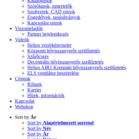
Katalógusok
Szórólapok, ismertetők
Szoftverek, CAD rajzok
Engedélyek, tanúsítványok
Kapcsolási rajzok
Viszonteladók
Partner bejelentkezés
Videók
Helios vezérképviselet
Központi hővisszanyerős szellőztetés
Szűrőcsere
Decentrális hővisszanyerős szellőztetés
Helios AIR1 Kompakt hővisszanyerős szellőztetés
ELS ventilátor beszerelése
Cégünk
Rólunk
Karrier
Hírek, információk
Kapcsolat
Webshop
Sort by
Ár
Sort by
Alapértelmezett sorrend
Sort by
Név
Sort by
Ár