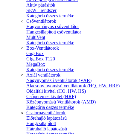
Aktív párásítók
SEWT rendszer
Kategória összes terméke
Csőventilátorok
Hagyományos csőventilátor
Hangcsillapított csőventilátor
MultiVent
Kategória összes terméke
Box-Ventilátorok
GigaBox
GigaBox T120
MegaBox
Kategória összes terméke
Axiál ventilátorok
Nagynyomású ventilátorok (VAR)
Alacsony nyomású ventilátorok (HQ, HW, HRF)
Oldalfali kivitel (HQ, HW, HS)
Csőperemes kivitel (HRF)
Középnyomású Ventilátorok (AMD)
Kategória összes terméke
Csatornaventilátorok
Előrehajló lapátozású
Hangcsillapított
Hátrahajló lapátozású