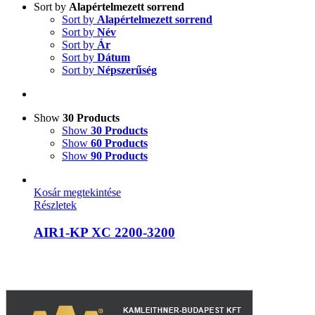
Sort by
Alapértelmezett sorrend
Sort by
Alapértelmezett sorrend
Sort by
Név
Sort by
Ár
Sort by
Dátum
Sort by
Népszerűség
Show
30 Products
Show
30 Products
Show
60 Products
Show
90 Products
Kosár megtekintése
Részletek
AIR1-KP XC 2200-3200
A weboldalon szereplő képek illusztrációk, a termékek azoktól
eltérhetnek. A műszaki adatok változásának jogát fenntartjuk.