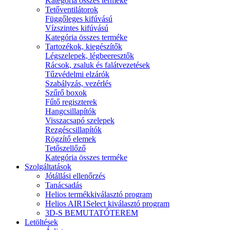
Kategória összes terméke
Tetőventilátorok
Függőleges kifúvású
Vízszintes kifúvású
Kategória összes terméke
Tartozékok, kiegészítők
Légszelepek, légbeeresztők
Rácsok, zsaluk és falátvezetések
Tűzvédelmi elzárók
Szabályzás, vezérlés
Szűrő boxok
Fűtő regiszterek
Hangcsillapítók
Visszacsapó szelepek
Rezgéscsillapítók
Rögzítő elemek
Tetőszellőző
Kategória összes terméke
Szolgáltatások
Jótállási ellenőrzés
Tanácsadás
Helios termékkiválasztó program
Helios AIR1Select kiválasztó program
3D-S BEMUTATÓTEREM
Letöltések