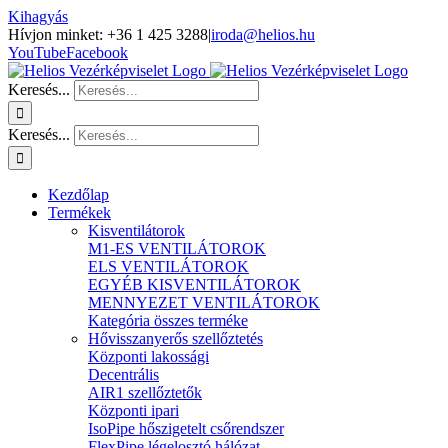
Kihagyás
Hívjon minket: +36 1 425 3288
|
iroda@helios.hu
YouTube
Facebook
Keresés...
Keresés...
Kezdőlap
Termékek
Kisventilátorok
M1-ES VENTILÁTOROK
ELS VENTILÁTOROK
EGYÉB KISVENTILÁTOROK
MENNYEZET VENTILÁTOROK
Kategória összes terméke
Hővisszanyerős szellőztetés
Központi lakossági
Decentrális
AIR1 szellőztetők
Központi ipari
IsoPipe hőszigetelt csőrendszer
FlexPipe légelosztó hálózat