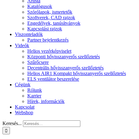
Árlista
Katalógusok
Szórólapok, ismertetők
Szoftverek, CAD rajzok
Engedélyek, tanúsítványok
Kapcsolási rajzok
Viszonteladók
Partner bejelentkezés
Videók
Helios vezérképviselet
Központi hővisszanyerős szellőztetés
Szűrőcsere
Decentrális hővisszanyerős szellőztetés
Helios AIR1 Kompakt hővisszanyerős szellőztetés
ELS ventilátor beszerelése
Cégünk
Rólunk
Karrier
Hírek, információk
Kapcsolat
Webshop
Keresés...