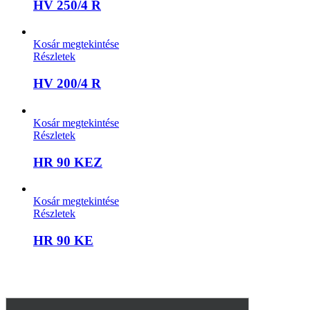
HV 250/4 R
Kosár megtekintése
Részletek
HV 200/4 R
Kosár megtekintése
Részletek
HR 90 KEZ
Kosár megtekintése
Részletek
HR 90 KE
A weboldalon szereplő képek illusztrációk, a termékek azoktól
eltérhetnek. A műszaki adatok változásának jogát fenntartjuk.