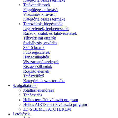
Kategória összes terméke
Tetőventilátorok
Függőleges kifúvású
Vízszintes kifúvású
Kategória összes terméke
Tartozékok, kiegészítők
Légszelepek, légbeeresztők
Rácsok, zsaluk és falátvezetések
Tűzvédelmi elzárók
Szabályzás, vezérlés
Szűrő boxok
Fűtő regiszterek
Hangcsillapítók
Visszacsapó szelepek
Rezgéscsillapítók
Rögzítő elemek
Tetőszellőző
Kategória összes terméke
Szolgáltatások
Jótállási ellenőrzés
Tanácsadás
Helios termékkiválasztó program
Helios AIR1Select kiválasztó program
3D-S BEMUTATÓTEREM
Letöltések