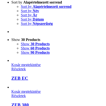
Sort by
Alapértelmezett sorrend
Sort by
Alapértelmezett sorrend
Sort by
Név
Sort by
Ár
Sort by
Dátum
Sort by
Népszerűség
Show
30 Products
Show
30 Products
Show
60 Products
Show
90 Products
Kosár megtekintése
Részletek
ZEB EC
Kosár megtekintése
Részletek
ZEB 380