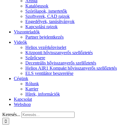
Árlista
Katalógusok
Szórólapok, ismertetők
Szoftverek, CAD rajzok
Engedélyek, tanúsítványok
Kapcsolási rajzok
Viszonteladók
Partner bejelentkezés
Videók
Helios vezérképviselet
Központi hővisszanyerős szellőztetés
Szűrőcsere
Decentrális hővisszanyerős szellőztetés
Helios AIR1 Kompakt hővisszanyerős szellőztetés
ELS ventilátor beszerelése
Cégünk
Rólunk
Karrier
Hírek, információk
Kapcsolat
Webshop
Keresés...