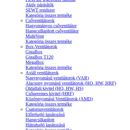
Aktív párásítók
SEWT rendszer
Kategória összes terméke
Csőventilátorok
Hagyományos csőventilátor
Hangcsillapított csőventilátor
MultiVent
Kategória összes terméke
Box-Ventilátorok
GigaBox
GigaBox T120
MegaBox
Kategória összes terméke
Axiál ventilátorok
Nagynyomású ventilátorok (VAR)
Alacsony nyomású ventilátorok (HQ, HW, HRF)
Oldalfali kivitel (HQ, HW, HS)
Csőperemes kivitel (HRF)
Középnyomású Ventilátorok (AMD)
Kategória összes terméke
Csatornaventilátorok
Előrehajló lapátozású
Hangcsillapított
Hátrahajló lapátozású