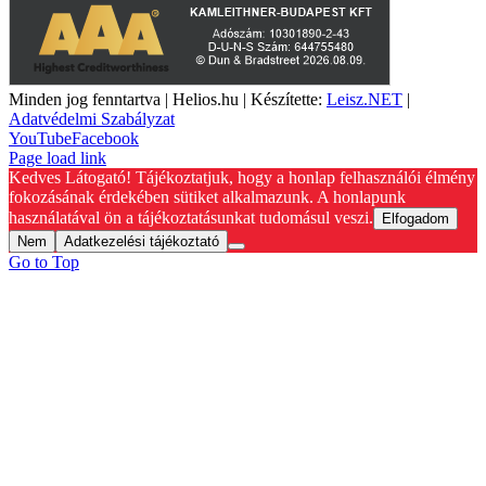
Minden jog fenntartva | Helios.hu | Készítette:
Leisz.NET
|
Adatvédelmi Szabályzat
YouTube
Facebook
Page load link
Kedves Látogató! Tájékoztatjuk, hogy a honlap felhasználói élmény
fokozásának érdekében sütiket alkalmazunk. A honlapunk
használatával ön a tájékoztatásunkat tudomásul veszi.
Elfogadom
Nem
Adatkezelési tájékoztató
Go to Top