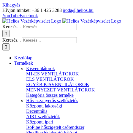
Kihagyás
Hívjon minket: +36 1 425 3288
|
iroda@helios.hu
YouTube
Facebook
Keresés...
Keresés...
Kezdőlap
Termékek
Kisventilátorok
M1-ES VENTILÁTOROK
ELS VENTILÁTOROK
EGYÉB KISVENTILÁTOROK
MENNYEZET VENTILÁTOROK
Kategória összes terméke
Hővisszanyerős szellőztetés
Központi lakossági
Decentrális
AIR1 szellőztetők
Központi ipari
IsoPipe hőszigetelt csőrendszer
FlexPipe légelosztó hálózat