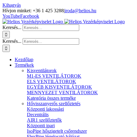
Kihagyás
Hívjon minket: +36 1 425 3288
|
iroda@helios.hu
YouTube
Facebook
Keresés...
Keresés...
Kezdőlap
Termékek
Kisventilátorok
M1-ES VENTILÁTOROK
ELS VENTILÁTOROK
EGYÉB KISVENTILÁTOROK
MENNYEZET VENTILÁTOROK
Kategória összes terméke
Hővisszanyerős szellőztetés
Központi lakossági
Decentrális
AIR1 szellőztetők
Központi ipari
IsoPipe hőszigetelt csőrendszer
FlexPipe légelosztó hálózat