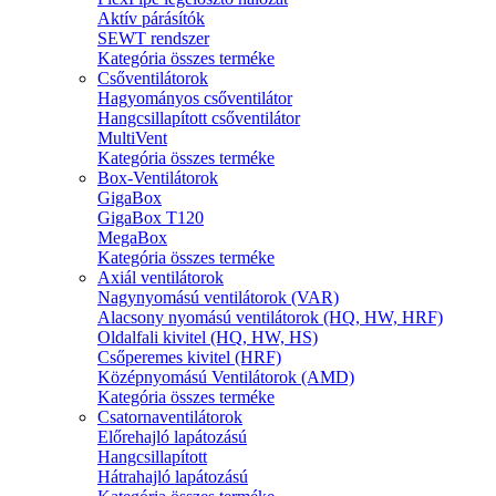
Aktív párásítók
SEWT rendszer
Kategória összes terméke
Csőventilátorok
Hagyományos csőventilátor
Hangcsillapított csőventilátor
MultiVent
Kategória összes terméke
Box-Ventilátorok
GigaBox
GigaBox T120
MegaBox
Kategória összes terméke
Axiál ventilátorok
Nagynyomású ventilátorok (VAR)
Alacsony nyomású ventilátorok (HQ, HW, HRF)
Oldalfali kivitel (HQ, HW, HS)
Csőperemes kivitel (HRF)
Középnyomású Ventilátorok (AMD)
Kategória összes terméke
Csatornaventilátorok
Előrehajló lapátozású
Hangcsillapított
Hátrahajló lapátozású