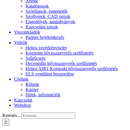
Árlista
Katalógusok
Szórólapok, ismertetők
Szoftverek, CAD rajzok
Engedélyek, tanúsítványok
Kapcsolási rajzok
Viszonteladók
Partner bejelentkezés
Videók
Helios vezérképviselet
Központi hővisszanyerős szellőztetés
Szűrőcsere
Decentrális hővisszanyerős szellőztetés
Helios AIR1 Kompakt hővisszanyerős szellőztetés
ELS ventilátor beszerelése
Cégünk
Rólunk
Karrier
Hírek, információk
Kapcsolat
Webshop
Keresés...