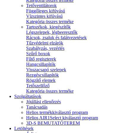
Kategória összes terméke
Tetőventilátorok
Függőleges kifúvású
Vízszintes kifúvású
Kategória összes terméke
Tartozékok, kiegészítők
Légszelepek, légbeeresztők
Rácsok, zsaluk és falátvezetések
Tűzvédelmi elzárók
Szabályzás, vezérlés
Szűrő boxok
Fűtő regiszterek
Hangcsillapítók
Visszacsapó szelepek
Rezgéscsillapítók
Rögzítő elemek
Tetőszellőző
Kategória összes terméke
Szolgáltatások
Jótállási ellenőrzés
Tanácsadás
Helios termékkiválasztó program
Helios AIR1Select kiválasztó program
3D-S BEMUTATÓTEREM
Letöltések