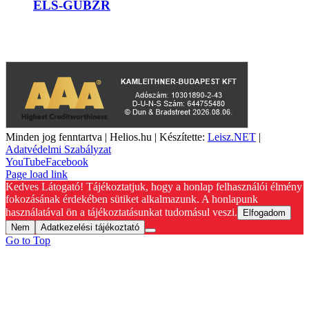
ELS-GUBZR
A weboldalon szereplő képek illusztrációk, a termékek azoktól
eltérhetnek. A műszaki adatok változásának jogát fenntartjuk.
Minden jog fenntartva | Helios.hu | Készítette:
Leisz.NET
|
Adatvédelmi Szabályzat
YouTube
Facebook
Page load link
Kedves Látogató! Tájékoztatjuk, hogy a honlap felhasználói élmény
fokozásának érdekében sütiket alkalmazunk. A honlapunk
használatával ön a tájékoztatásunkat tudomásul veszi.
Elfogadom
Nem
Adatkezelési tájékoztató
Go to Top