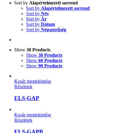
Sort by
Alapértelmezett sorrend
Sort by
Alapértelmezett sorrend
Sort by
Név
Sort by
Ár
Sort by
Dátum
Sort by
Népszerűség
Show
30 Products
Show
30 Products
Show
60 Products
Show
90 Products
Kosár megtekintése
Részletek
ELS-GAP
Kosár megtekintése
Részletek
ELS-GAPB