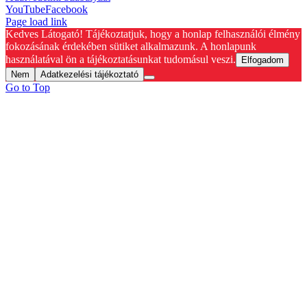
YouTube
Facebook
Page load link
Kedves Látogató! Tájékoztatjuk, hogy a honlap felhasználói élmény
fokozásának érdekében sütiket alkalmazunk. A honlapunk
használatával ön a tájékoztatásunkat tudomásul veszi.
Elfogadom
Nem
Adatkezelési tájékoztató
Go to Top