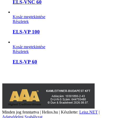
ELS-VNC 60
Kosár megtekintése
Részletek
ELS-VP 100
Kosár megtekintése
Részletek
ELS-VP 60
A weboldalon szereplő képek illusztrációk, a termékek azoktól
eltérhetnek. A műszaki adatok változásának jogát fenntartjuk.
Minden jog fenntartva | Helios.hu | Készítette:
Leisz.NET
|
Adatvédelmi Szabályzat