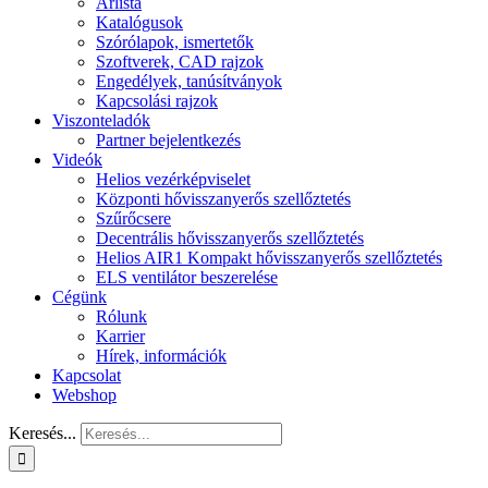
Árlista
Katalógusok
Szórólapok, ismertetők
Szoftverek, CAD rajzok
Engedélyek, tanúsítványok
Kapcsolási rajzok
Viszonteladók
Partner bejelentkezés
Videók
Helios vezérképviselet
Központi hővisszanyerős szellőztetés
Szűrőcsere
Decentrális hővisszanyerős szellőztetés
Helios AIR1 Kompakt hővisszanyerős szellőztetés
ELS ventilátor beszerelése
Cégünk
Rólunk
Karrier
Hírek, információk
Kapcsolat
Webshop
Keresés...