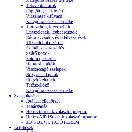
Kategória összes terméke
Tetőventilátorok
Függőleges kifúvású
Vízszintes kifúvású
Kategória összes terméke
Tartozékok, kiegészítők
Légszelepek, légbeeresztők
Rácsok, zsaluk és falátvezetések
Tűzvédelmi elzárók
Szabályzás, vezérlés
Szűrő boxok
Fűtő regiszterek
Hangcsillapítók
Visszacsapó szelepek
Rezgéscsillapítók
Rögzítő elemek
Tetőszellőző
Kategória összes terméke
Szolgáltatások
Jótállási ellenőrzés
Tanácsadás
Helios termékkiválasztó program
Helios AIR1Select kiválasztó program
3D-S BEMUTATÓTEREM
Letöltések