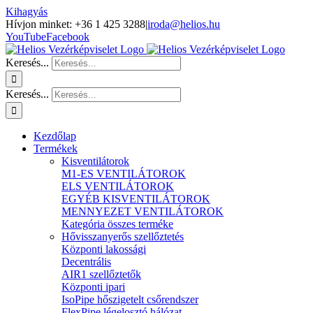
Kihagyás
Hívjon minket: +36 1 425 3288
|
iroda@helios.hu
YouTube
Facebook
Keresés...
Keresés...
Kezdőlap
Termékek
Kisventilátorok
M1-ES VENTILÁTOROK
ELS VENTILÁTOROK
EGYÉB KISVENTILÁTOROK
MENNYEZET VENTILÁTOROK
Kategória összes terméke
Hővisszanyerős szellőztetés
Központi lakossági
Decentrális
AIR1 szellőztetők
Központi ipari
IsoPipe hőszigetelt csőrendszer
FlexPipe légelosztó hálózat