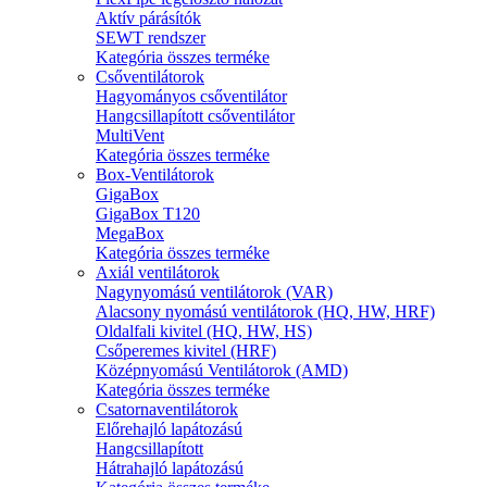
Aktív párásítók
SEWT rendszer
Kategória összes terméke
Csőventilátorok
Hagyományos csőventilátor
Hangcsillapított csőventilátor
MultiVent
Kategória összes terméke
Box-Ventilátorok
GigaBox
GigaBox T120
MegaBox
Kategória összes terméke
Axiál ventilátorok
Nagynyomású ventilátorok (VAR)
Alacsony nyomású ventilátorok (HQ, HW, HRF)
Oldalfali kivitel (HQ, HW, HS)
Csőperemes kivitel (HRF)
Középnyomású Ventilátorok (AMD)
Kategória összes terméke
Csatornaventilátorok
Előrehajló lapátozású
Hangcsillapított
Hátrahajló lapátozású