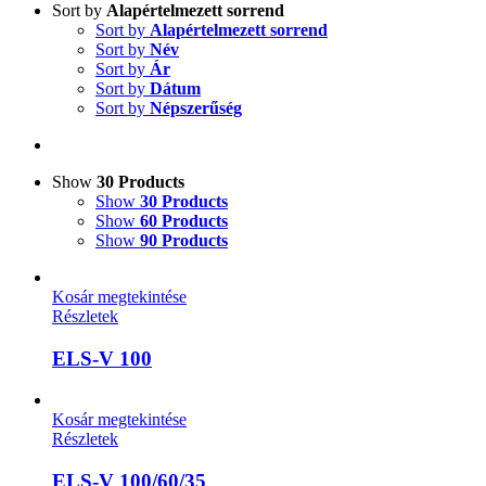
Sort by
Alapértelmezett sorrend
Sort by
Alapértelmezett sorrend
Sort by
Név
Sort by
Ár
Sort by
Dátum
Sort by
Népszerűség
Show
30 Products
Show
30 Products
Show
60 Products
Show
90 Products
Kosár megtekintése
Részletek
ELS-V 100
Kosár megtekintése
Részletek
ELS-V 100/60/35