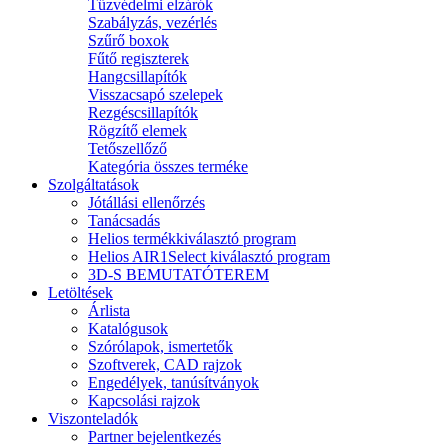
Tűzvédelmi elzárók
Szabályzás, vezérlés
Szűrő boxok
Fűtő regiszterek
Hangcsillapítók
Visszacsapó szelepek
Rezgéscsillapítók
Rögzítő elemek
Tetőszellőző
Kategória összes terméke
Szolgáltatások
Jótállási ellenőrzés
Tanácsadás
Helios termékkiválasztó program
Helios AIR1Select kiválasztó program
3D-S BEMUTATÓTEREM
Letöltések
Árlista
Katalógusok
Szórólapok, ismertetők
Szoftverek, CAD rajzok
Engedélyek, tanúsítványok
Kapcsolási rajzok
Viszonteladók
Partner bejelentkezés