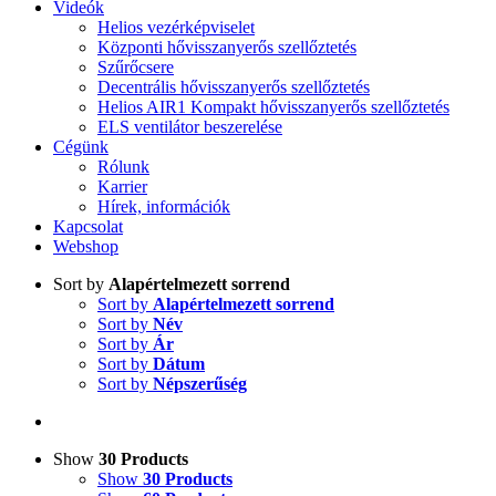
Videók
Helios vezérképviselet
Központi hővisszanyerős szellőztetés
Szűrőcsere
Decentrális hővisszanyerős szellőztetés
Helios AIR1 Kompakt hővisszanyerős szellőztetés
ELS ventilátor beszerelése
Cégünk
Rólunk
Karrier
Hírek, információk
Kapcsolat
Webshop
Sort by
Alapértelmezett sorrend
Sort by
Alapértelmezett sorrend
Sort by
Név
Sort by
Ár
Sort by
Dátum
Sort by
Népszerűség
Show
30 Products
Show
30 Products