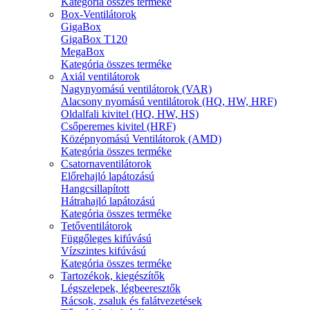
Kategória összes terméke
Box-Ventilátorok
GigaBox
GigaBox T120
MegaBox
Kategória összes terméke
Axiál ventilátorok
Nagynyomású ventilátorok (VAR)
Alacsony nyomású ventilátorok (HQ, HW, HRF)
Oldalfali kivitel (HQ, HW, HS)
Csőperemes kivitel (HRF)
Középnyomású Ventilátorok (AMD)
Kategória összes terméke
Csatornaventilátorok
Előrehajló lapátozású
Hangcsillapított
Hátrahajló lapátozású
Kategória összes terméke
Tetőventilátorok
Függőleges kifúvású
Vízszintes kifúvású
Kategória összes terméke
Tartozékok, kiegészítők
Légszelepek, légbeeresztők
Rácsok, zsaluk és falátvezetések