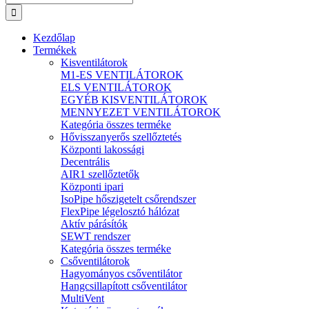
Kezdőlap
Termékek
Kisventilátorok
M1-ES VENTILÁTOROK
ELS VENTILÁTOROK
EGYÉB KISVENTILÁTOROK
MENNYEZET VENTILÁTOROK
Kategória összes terméke
Hővisszanyerős szellőztetés
Központi lakossági
Decentrális
AIR1 szellőztetők
Központi ipari
IsoPipe hőszigetelt csőrendszer
FlexPipe légelosztó hálózat
Aktív párásítók
SEWT rendszer
Kategória összes terméke
Csőventilátorok
Hagyományos csőventilátor
Hangcsillapított csőventilátor
MultiVent