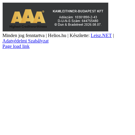
Minden jog fenntartva | Helios.hu | Készítette:
Leisz.NET
|
Adatvédelmi Szabályzat
YouTube
Facebook
Page load link
Go
to
Top