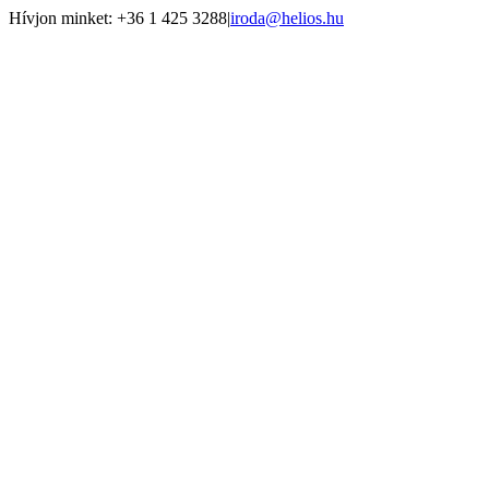
Kihagyás
Hívjon minket: +36 1 425 3288
|
iroda@helios.hu
YouTube
Facebook