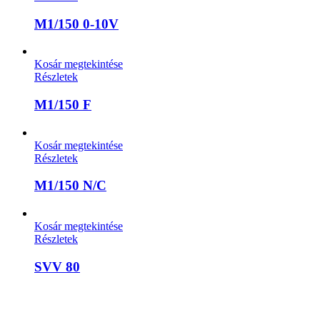
M1/150 0-10V
Kosár megtekintése
Részletek
M1/150 F
Kosár megtekintése
Részletek
M1/150 N/C
Kosár megtekintése
Részletek
SVV 80
A weboldalon szereplő képek illusztrációk, a termékek azoktól
eltérhetnek. A műszaki adatok változásának jogát fenntartjuk.