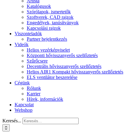
Árlista
Katalógusok
Szórólapok, ismertetők
Szoftverek, CAD rajzok
Engedélyek, tanúsítványok
Kapcsolási rajzok
Viszonteladók
Partner bejelentkezés
Videók
Helios vezérképviselet
Központi hővisszanyerős szellőztetés
Szűrőcsere
Decentrális hővisszanyerős szellőztetés
Helios AIR1 Kompakt hővisszanyerős szellőztetés
ELS ventilátor beszerelése
Cégünk
Rólunk
Karrier
Hírek, információk
Kapcsolat
Webshop
Keresés...