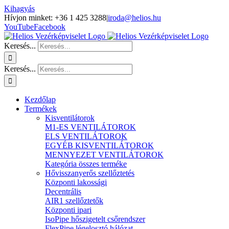
Kihagyás
Hívjon minket: +36 1 425 3288
|
iroda@helios.hu
YouTube
Facebook
Keresés...
Keresés...
Kezdőlap
Termékek
Kisventilátorok
M1-ES VENTILÁTOROK
ELS VENTILÁTOROK
EGYÉB KISVENTILÁTOROK
MENNYEZET VENTILÁTOROK
Kategória összes terméke
Hővisszanyerős szellőztetés
Központi lakossági
Decentrális
AIR1 szellőztetők
Központi ipari
IsoPipe hőszigetelt csőrendszer
FlexPipe légelosztó hálózat