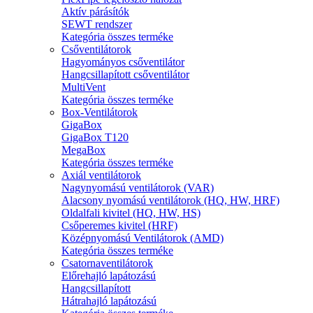
Aktív párásítók
SEWT rendszer
Kategória összes terméke
Csőventilátorok
Hagyományos csőventilátor
Hangcsillapított csőventilátor
MultiVent
Kategória összes terméke
Box-Ventilátorok
GigaBox
GigaBox T120
MegaBox
Kategória összes terméke
Axiál ventilátorok
Nagynyomású ventilátorok (VAR)
Alacsony nyomású ventilátorok (HQ, HW, HRF)
Oldalfali kivitel (HQ, HW, HS)
Csőperemes kivitel (HRF)
Középnyomású Ventilátorok (AMD)
Kategória összes terméke
Csatornaventilátorok
Előrehajló lapátozású
Hangcsillapított
Hátrahajló lapátozású