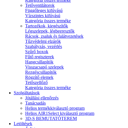
Kategória összes terméke
Tetőventilátorok
Függőleges kifúvású
Vízszintes kifúvású
Kategória összes terméke
Tartozékok, kiegészítők
Légszelepek, légbeeresztők
Rácsok, zsaluk és falátvezetések
Tűzvédelmi elzárók
Szabályzás, vezérlés
Szűrő boxok
Fűtő regiszterek
Hangcsillapítók
Visszacsapó szelepek
Rezgéscsillapítók
Rögzítő elemek
Tetőszellőző
Kategória összes terméke
Szolgáltatások
Jótállási ellenőrzés
Tanácsadás
Helios termékkiválasztó program
Helios AIR1Select kiválasztó program
3D-S BEMUTATÓTEREM
Letöltések