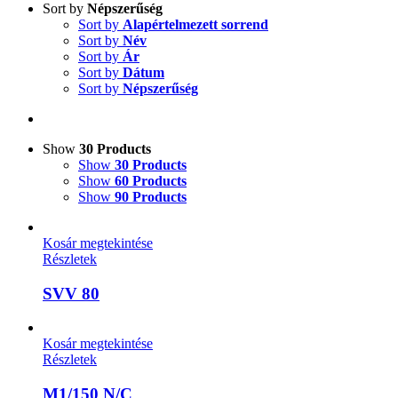
Sort by
Népszerűség
Sort by
Alapértelmezett sorrend
Sort by
Név
Sort by
Ár
Sort by
Dátum
Sort by
Népszerűség
Show
30 Products
Show
30 Products
Show
60 Products
Show
90 Products
Kosár megtekintése
Részletek
SVV 80
Kosár megtekintése
Részletek
M1/150 N/C