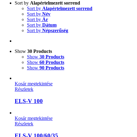
Sort by
Alapértelmezett sorrend
Sort by
Alapértelmezett sorrend
Sort by
Név
Sort by
Ár
Sort by
Dátum
Sort by
Népszerűség
Show
30 Products
Show
30 Products
Show
60 Products
Show
90 Products
Kosár megtekintése
Részletek
ELS-V 100
Kosár megtekintése
Részletek
ELS-V 100/60/35