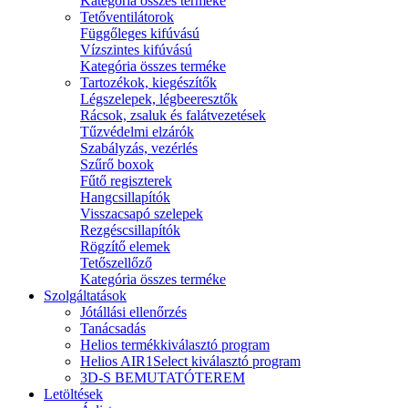
Kategória összes terméke
Tetőventilátorok
Függőleges kifúvású
Vízszintes kifúvású
Kategória összes terméke
Tartozékok, kiegészítők
Légszelepek, légbeeresztők
Rácsok, zsaluk és falátvezetések
Tűzvédelmi elzárók
Szabályzás, vezérlés
Szűrő boxok
Fűtő regiszterek
Hangcsillapítók
Visszacsapó szelepek
Rezgéscsillapítók
Rögzítő elemek
Tetőszellőző
Kategória összes terméke
Szolgáltatások
Jótállási ellenőrzés
Tanácsadás
Helios termékkiválasztó program
Helios AIR1Select kiválasztó program
3D-S BEMUTATÓTEREM
Letöltések