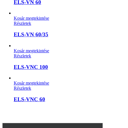
ELS-VN 60
Kosár megtekintése
Részletek
ELS-VN 60/35
Kosár megtekintése
Részletek
ELS-VNC 100
Kosár megtekintése
Részletek
ELS-VNC 60
A weboldalon szereplő képek illusztrációk, a termékek azoktól
eltérhetnek. A műszaki adatok változásának jogát fenntartjuk.