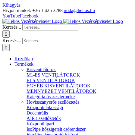
Kihagyás
Hívjon minket: +36 1 425 3288
|
iroda@helios.hu
YouTube
Facebook
Keresés...
Keresés...
Kezdőlap
Termékek
Kisventilátorok
M1-ES VENTILÁTOROK
ELS VENTILÁTOROK
EGYÉB KISVENTILÁTOROK
MENNYEZET VENTILÁTOROK
Kategória összes terméke
Hővisszanyerős szellőztetés
Központi lakossági
Decentrális
AIR1 szellőztetők
Központi ipari
IsoPipe hőszigetelt csőrendszer
FlexPipe légelosztó hálózat