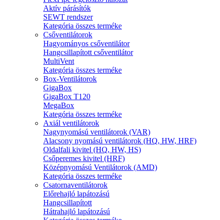
Aktív párásítók
SEWT rendszer
Kategória összes terméke
Csőventilátorok
Hagyományos csőventilátor
Hangcsillapított csőventilátor
MultiVent
Kategória összes terméke
Box-Ventilátorok
GigaBox
GigaBox T120
MegaBox
Kategória összes terméke
Axiál ventilátorok
Nagynyomású ventilátorok (VAR)
Alacsony nyomású ventilátorok (HQ, HW, HRF)
Oldalfali kivitel (HQ, HW, HS)
Csőperemes kivitel (HRF)
Középnyomású Ventilátorok (AMD)
Kategória összes terméke
Csatornaventilátorok
Előrehajló lapátozású
Hangcsillapított
Hátrahajló lapátozású