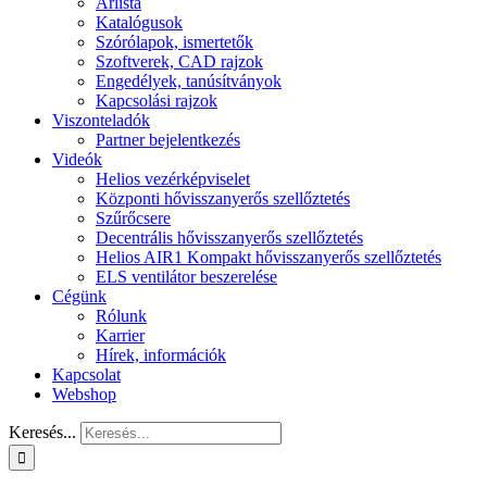
Árlista
Katalógusok
Szórólapok, ismertetők
Szoftverek, CAD rajzok
Engedélyek, tanúsítványok
Kapcsolási rajzok
Viszonteladók
Partner bejelentkezés
Videók
Helios vezérképviselet
Központi hővisszanyerős szellőztetés
Szűrőcsere
Decentrális hővisszanyerős szellőztetés
Helios AIR1 Kompakt hővisszanyerős szellőztetés
ELS ventilátor beszerelése
Cégünk
Rólunk
Karrier
Hírek, információk
Kapcsolat
Webshop
Keresés...