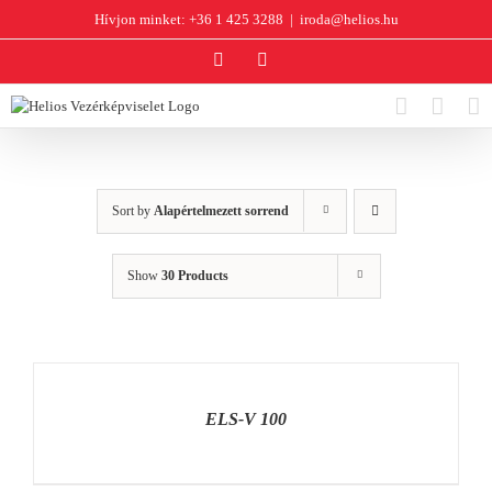
Kihagyás
Hívjon minket: +36 1 425 3288
|
iroda@helios.hu
YouTube
Facebook
Sort by
Alapértelmezett sorrend
Show
30 Products
RÉSZLETEK
ELS-V 100